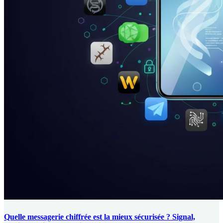
Quelle messagerie chiffrée est la mieux sécurisée ? Signal,