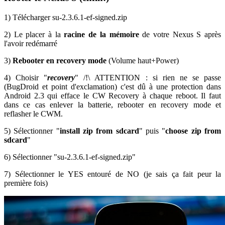
1) Télécharger su-2.3.6.1-ef-signed.zip
2) Le placer à la
racine de la mémoire
de votre Nexus S après
l'avoir redémarré
3)
Rebooter en recovery mode
(Volume haut+Power)
4) Choisir "
recovery
" /!\ ATTENTION : si rien ne se passe
(BugDroid et point d'exclamation) c'est dû à une protection dans
Android 2.3 qui efface le CW Recovery à chaque reboot. Il faut
dans ce cas enlever la batterie, rebooter en recovery mode et
reflasher le CWM.
5) Sélectionner "
install zip from sdcard
" puis "
choose zip from
sdcard
"
6) Sélectionner "su-2.3.6.1-ef-signed.zip"
7) Sélectionner le YES entouré de NO (je sais ça fait peur la
première fois)