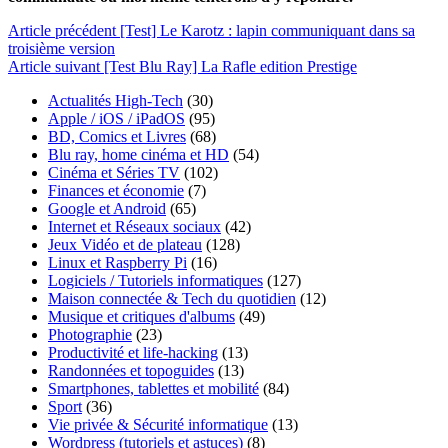
Article
précédent
[Test] Le Karotz : lapin communiquant dans sa
troisième version
Article
suivant
[Test Blu Ray] La Rafle edition Prestige
Actualités High-Tech
(30)
Apple / iOS / iPadOS
(95)
BD, Comics et Livres
(68)
Blu ray, home cinéma et HD
(54)
Cinéma et Séries TV
(102)
Finances et économie
(7)
Google et Android
(65)
Internet et Réseaux sociaux
(42)
Jeux Vidéo et de plateau
(128)
Linux et Raspberry Pi
(16)
Logiciels / Tutoriels informatiques
(127)
Maison connectée & Tech du quotidien
(12)
Musique et critiques d'albums
(49)
Photographie
(23)
Productivité et life-hacking
(13)
Randonnées et topoguides
(13)
Smartphones, tablettes et mobilité
(84)
Sport
(36)
Vie privée & Sécurité informatique
(13)
Wordpress (tutoriels et astuces)
(8)