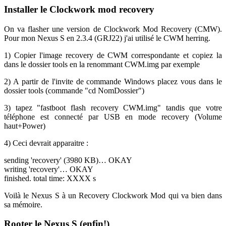
Installer le Clockwork mod recovery
On va flasher une version de Clockwork Mod Recovery (CMW).
Pour mon Nexus S en 2.3.4 (GRJ22) j'ai utilisé le CWM herring.
1) Copier l'image recovery de CWM correspondante et copiez la
dans le dossier tools en la renommant CWM.img par exemple
2) A partir de l'invite de commande Windows placez vous dans le
dossier tools (commande "cd NomDossier")
3) tapez "fastboot flash recovery CWM.img" tandis que votre
téléphone est connecté par USB en mode recovery (Volume
haut+Power)
4) Ceci devrait apparaitre :
sending 'recovery' (3980 KB)… OKAY
writing 'recovery'… OKAY
finished. total time: XXXX s
Voilà le Nexus S à un Recovery Clockwork Mod qui va bien dans
sa mémoire.
Rooter le Nexus S (enfin!)