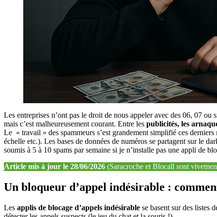
Les entreprises n’ont pas le droit de nous appeler avec des 06, 07 ou si
mais c’est malheureusement courant. Entre les
publicités, les arnaq
Le « travail » des spammeurs s’est grandement simplifié ces derniers 
échelle etc.). Les bases de données de numéros se partagent sur le darkn
soumis à 5 à 10 spams par semaine si je n’installe pas une appli de b
Article mis à jour le 28/06/2026
(Saracroche et Blocall sont vivement c
Un bloqueur d’appel indésirable : commen
Les
applis de blocage d’appels indésirable
se basent sur des listes 
détecter les appels suspects (le jeu du chat et la souris !).