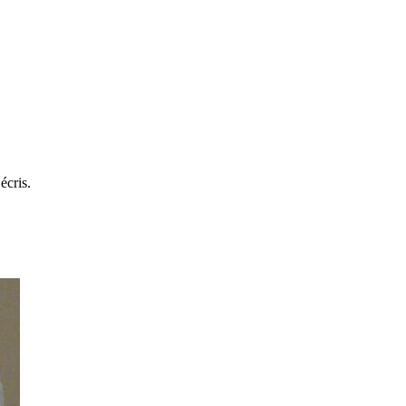
écris.