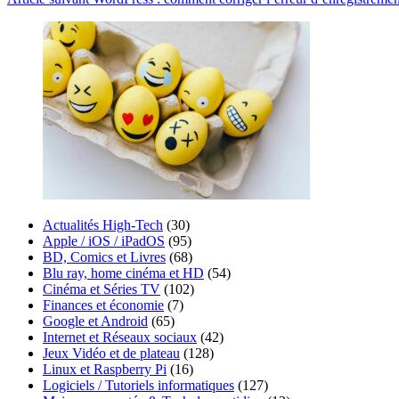
Actualités High-Tech
(30)
Apple / iOS / iPadOS
(95)
BD, Comics et Livres
(68)
Blu ray, home cinéma et HD
(54)
Cinéma et Séries TV
(102)
Finances et économie
(7)
Google et Android
(65)
Internet et Réseaux sociaux
(42)
Jeux Vidéo et de plateau
(128)
Linux et Raspberry Pi
(16)
Logiciels / Tutoriels informatiques
(127)