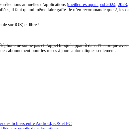
s sélections annuelles d’applications (
meilleures apps ipad 2024
,
2023
nfiées, il faut quand même faire gaffe. Je n’en recommande que 2, les d
ble sur iOS) et libre !
téléphone ne sonne pas et l’appel bloqué apparaît dans l’historique av
ante : abonnement pour les mises à jours automatiques seulement.
rer des fichiers entre Android, iOS et PC
liée aux emojis dans les articles