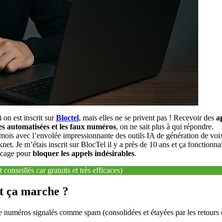
 on est inscrit sur
Bloctel
, mais elles ne se privent pas ! Recevoir des
a
ues automatisées et les faux numéros
, on ne sait plus à qui répondre.
mois avec l’envolée impressionnante des outils IA de génération de voix
et. Je m’étais inscrit sur BlocTel il y a près de 10 ans et ça fonctionnai
locage pour
bloquer les appels indésirables
.
onseillés car gratuits et très efficaces)
t ça marche ?
de numéros signalés comme spam (consolidées et étayées par les retours d’u