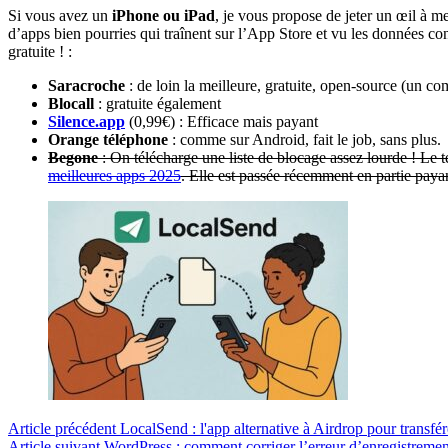
Si vous avez un
iPhone ou iPad
, je vous propose de jeter un œil à me
d’apps bien pourries qui traînent sur l’App Store et vu les données co
gratuite ! :
Saracroche
: de loin la meilleure, gratuite, open-source (un com
Blocall
: gratuite également
Silence.app
(0,99€) : Efficace mais payant
Orange téléphone
: comme sur Android, fait le job, sans plus.
Begone
: On télécharge une liste de blocage assez lourde ! Le 
meilleures apps 2025
. Elle est passée récemment en partie pay
Article
précédent
LocalSend : l'app alternative à Airdrop pour transfé
Article
suivant
WordPress : comment corriger l’erreur d’enregistrement 