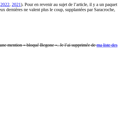
,
2022
,
2021
). Pour en revenir au sujet de l’article, il y a un paquet
eux dernières ne valent plus le coup, supplantées par Saracroche,
ec une mention « bloqué Begone ». Je l’ai supprimée de
ma liste des