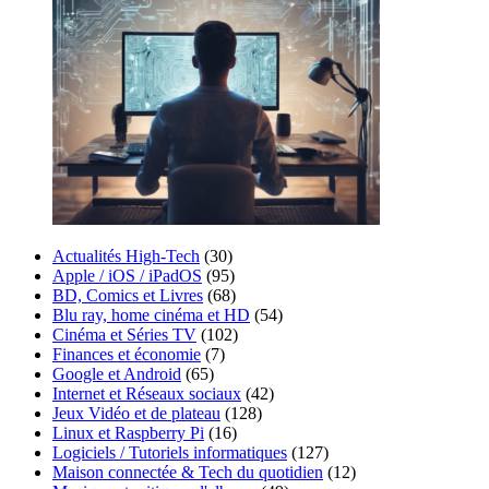
Actualités High-Tech
(30)
Apple / iOS / iPadOS
(95)
BD, Comics et Livres
(68)
Blu ray, home cinéma et HD
(54)
Cinéma et Séries TV
(102)
Finances et économie
(7)
Google et Android
(65)
Internet et Réseaux sociaux
(42)
Jeux Vidéo et de plateau
(128)
Linux et Raspberry Pi
(16)
Logiciels / Tutoriels informatiques
(127)
Maison connectée & Tech du quotidien
(12)