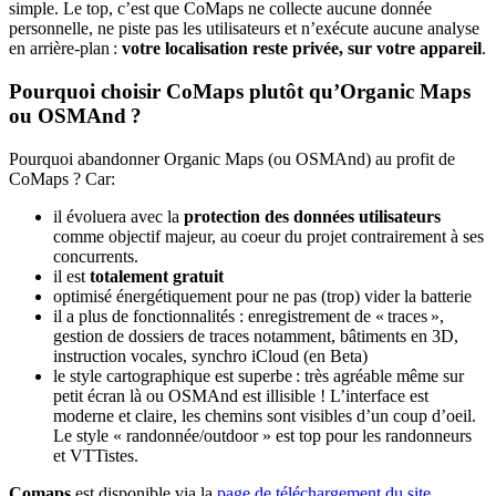
simple. Le top, c’est que CoMaps ne collecte aucune donnée
personnelle, ne piste pas les utilisateurs et n’exécute aucune analyse
en arrière-plan :
votre localisation reste privée, sur votre appareil
.
Pourquoi choisir CoMaps plutôt qu’Organic Maps
ou OSMAnd ?
Pourquoi abandonner Organic Maps (ou OSMAnd) au profit de
CoMaps ? Car:
il évoluera avec la
protection des données utilisateurs
comme objectif majeur, au coeur du projet contrairement à ses
concurrents.
il est
totalement gratuit
optimisé énergétiquement pour ne pas (trop) vider la batterie
il a plus de fonctionnalités : enregistrement de « traces »,
gestion de dossiers de traces notamment, bâtiments en 3D,
instruction vocales, synchro iCloud (en Beta)
le style cartographique est superbe : très agréable même sur
petit écran là ou OSMAnd est illisible ! L’interface est
moderne et claire, les chemins sont visibles d’un coup d’oeil.
Le style « randonnée/outdoor » est top pour les randonneurs
et VTTistes.
Comaps
est disponible via la
page de téléchargement du site