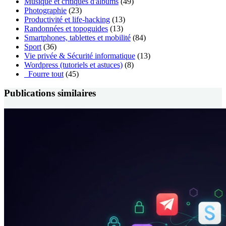
Musique et critiques d'albums
(49)
Photographie
(23)
Productivité et life-hacking
(13)
Randonnées et topoguides
(13)
Smartphones, tablettes et mobilité
(84)
Sport
(36)
Vie privée & Sécurité informatique
(13)
Wordpress (tutoriels et astuces)
(8)
_Fourre tout
(45)
Publications similaires