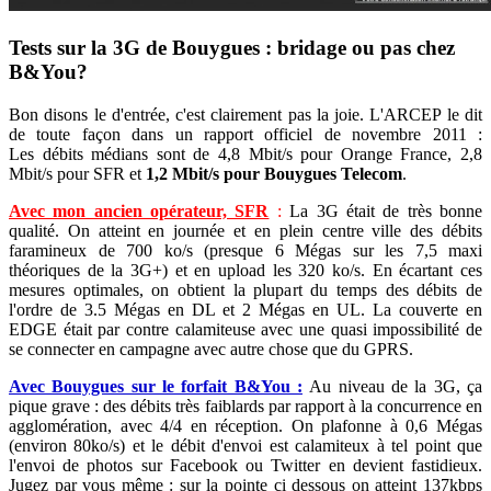
Tests sur la 3G de Bouygues : bridage ou pas chez
B&You?
Bon disons le d'entrée, c'est clairement pas la joie. L'ARCEP le dit
de toute façon dans un rapport officiel de novembre 2011 :
Les débits médians sont de 4,8 Mbit/s pour Orange France, 2,8
Mbit/s pour SFR et
1,2 Mbit/s pour Bouygues Telecom
.
Avec mon ancien opérateur, SFR
:
La 3G était de très bonne
qualité. On atteint en journée et en plein centre ville des débits
faramineux de 700 ko/s (presque 6 Mégas sur les 7,5 maxi
théoriques de la 3G+) et en upload les 320 ko/s. En écartant ces
mesures optimales, on obtient la plupart du temps des débits de
l'ordre de 3.5 Mégas en DL et 2 Mégas en UL. La couverte en
EDGE était par contre calamiteuse avec une quasi impossibilité de
se connecter en campagne avec autre chose que du GPRS.
Avec Bouygues sur le forfait B&You :
Au niveau de la 3G, ça
pique grave : des débits très faiblards par rapport à la concurrence en
agglomération, avec 4/4 en réception. On plafonne à 0,6 Mégas
(environ 80ko/s) et le débit d'envoi est calamiteux à tel point que
l'envoi de photos sur Facebook ou Twitter en devient fastidieux.
Jugez par vous même : sur la pointe ci dessous on atteint 137kbps