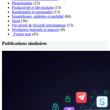
Photographie
(23)
Productivité et life-hacking
(13)
Randonnées et topoguides
(13)
Smartphones, tablettes et mobilité
(84)
Sport
(36)
Vie privée & Sécurité informatique
(13)
Wordpress (tutoriels et astuces)
(8)
_Fourre tout
(45)
Publications similaires