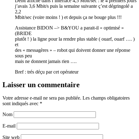
Débit affiché dans l’interface 4,5 Mbit/sec : le 4 premiers jours
j’avais 3,6 Mbit/s puis la semaine suivante ç’est dégringolé a
2,2
Mbit/sec (voire moins ! ) et depuis ça ne bouge plus !!!
Assistance BIDON –> B&YOU a parait-il « optimisé »
(BRIDE
plutôt ! ) la ligne pour la rendre plus stable ( ouarf, ouarf …. )
et
des « messagères » – robot qui doivent donner une réponse
sous peu
mais ne donnent jamais rien ….
Bref : trés déçu par cet opérateur
Laisser un commentaire
Votre adresse e-mail ne sera pas publiée.
Les champs obligatoires
sont indiqués avec
*
Nom
E-mail
Site web