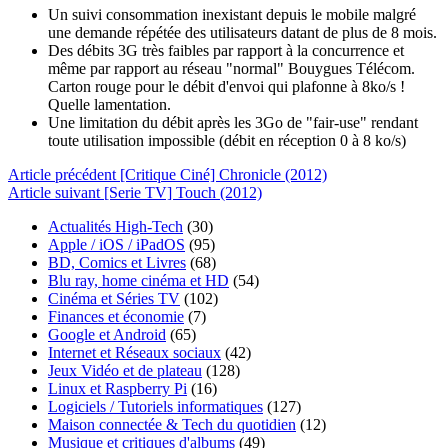
Un suivi consommation inexistant depuis le mobile malgré
une demande répétée des utilisateurs datant de plus de 8 mois.
Des débits 3G très faibles par rapport à la concurrence et
même par rapport au réseau "normal" Bouygues Télécom.
Carton rouge pour le débit d'envoi qui plafonne à 8ko/s !
Quelle lamentation.
Une limitation du débit après les 3Go de "fair-use" rendant
toute utilisation impossible (débit en réception 0 à 8 ko/s)
Article
précédent
[Critique Ciné] Chronicle (2012)
Article
suivant
[Serie TV] Touch (2012)
Actualités High-Tech
(30)
Apple / iOS / iPadOS
(95)
BD, Comics et Livres
(68)
Blu ray, home cinéma et HD
(54)
Cinéma et Séries TV
(102)
Finances et économie
(7)
Google et Android
(65)
Internet et Réseaux sociaux
(42)
Jeux Vidéo et de plateau
(128)
Linux et Raspberry Pi
(16)
Logiciels / Tutoriels informatiques
(127)
Maison connectée & Tech du quotidien
(12)
Musique et critiques d'albums
(49)