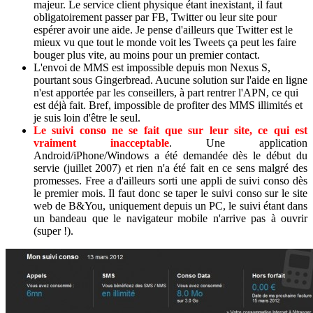
majeur. Le service client physique étant inexistant, il faut
obligatoirement passer par FB, Twitter ou leur site pour
espérer avoir une aide. Je pense d'ailleurs que Twitter est le
mieux vu que tout le monde voit les Tweets ça peut les faire
bouger plus vite, au moins pour un premier contact.
L'envoi de MMS est impossible depuis mon Nexus S,
pourtant sous Gingerbread. Aucune solution sur l'aide en ligne
n'est apportée par les conseillers, à part rentrer l'APN, ce qui
est déjà fait. Bref, impossible de profiter des MMS illimités et
je suis loin d'être le seul.
Le suivi conso ne se fait que sur leur site, ce qui est
vraiment inacceptable
. Une application
Android/iPhone/Windows a été demandée dès le début du
servie (juillet 2007) et rien n'a été fait en ce sens malgré des
promesses. Free a d'ailleurs sorti une appli de suivi conso dès
le premier mois. Il faut donc se taper le suivi conso sur le site
web de B&You, uniquement depuis un PC, le suivi étant dans
un bandeau que le navigateur mobile n'arrive pas à ouvrir
(super !).