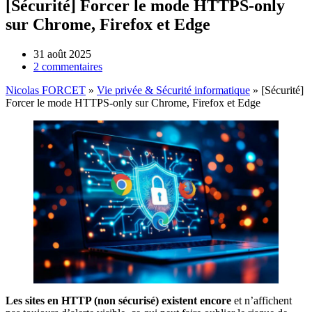
[Sécurité] Forcer le mode HTTPS‑only
sur Chrome, Firefox et Edge
31 août 2025
2 commentaires
Nicolas FORCET
»
Vie privée & Sécurité informatique
»
[Sécurité]
Forcer le mode HTTPS‑only sur Chrome, Firefox et Edge
Les sites en HTTP (non sécurisé) existent encore
et n’affichent