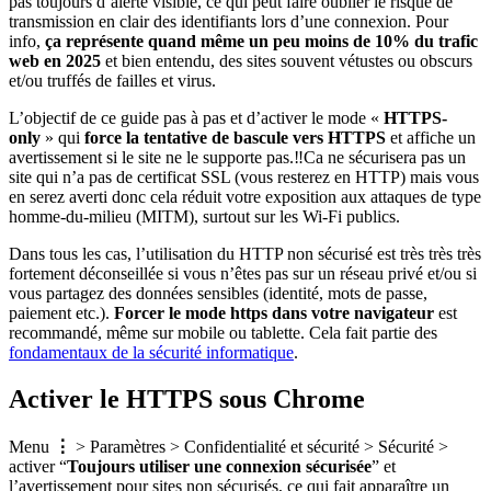
pas toujours d’alerte visible, ce qui peut faire oublier le risque de
transmission en clair des identifiants lors d’une connexion. Pour
info,
ça représente quand même un peu moins de 10% du trafic
web en 2025
et bien entendu, des sites souvent vétustes ou obscurs
et/ou truffés de failles et virus.
L’objectif de ce guide pas à pas et d’activer le mode «
HTTPS-
only
» qui
force la tentative de bascule vers HTTPS
et affiche un
avertissement si le site ne le supporte pas.‼️Ca ne sécurisera pas un
site qui n’a pas de certificat SSL (vous resterez en HTTP) mais vous
en serez averti donc cela réduit votre exposition aux attaques de type
homme‑du‑milieu (MITM), surtout sur les Wi‑Fi publics.
Dans tous les cas, l’utilisation du HTTP non sécurisé est très très très
fortement déconseillée si vous n’êtes pas sur un réseau privé et/ou si
vous partagez des données sensibles (identité, mots de passe,
paiement etc.).
Forcer le mode https dans votre navigateur
est
recommandé, même sur mobile ou tablette. Cela fait partie des
fondamentaux de la sécurité informatique
.
Activer le HTTPS sous Chrome
Menu
⋮
> Paramètres > Confidentialité et sécurité > Sécurité >
activer “
Toujours utiliser une connexion sécurisée
” et
l’avertissement pour sites non sécurisés, ce qui fait apparaître un