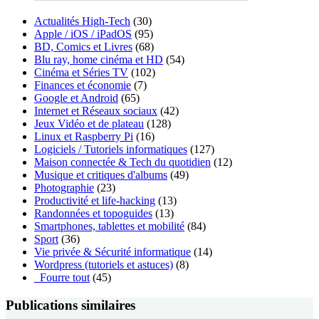
Actualités High-Tech
(30)
Apple / iOS / iPadOS
(95)
BD, Comics et Livres
(68)
Blu ray, home cinéma et HD
(54)
Cinéma et Séries TV
(102)
Finances et économie
(7)
Google et Android
(65)
Internet et Réseaux sociaux
(42)
Jeux Vidéo et de plateau
(128)
Linux et Raspberry Pi
(16)
Logiciels / Tutoriels informatiques
(127)
Maison connectée & Tech du quotidien
(12)
Musique et critiques d'albums
(49)
Photographie
(23)
Productivité et life-hacking
(13)
Randonnées et topoguides
(13)
Smartphones, tablettes et mobilité
(84)
Sport
(36)
Vie privée & Sécurité informatique
(14)
Wordpress (tutoriels et astuces)
(8)
_Fourre tout
(45)
Publications similaires