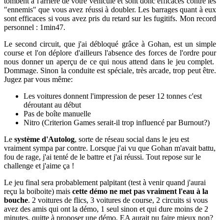
tombent à l'arrière de votre véhicule et sont donc efficaces contre les
"ennemis" que vous avez réussi à doubler. Les barrages quant à eux
sont efficaces si vous avez pris du retard sur les fugitifs. Mon record
personnel : 1min47.
Le second circuit, que j'ai débloqué grâce à Gohan, est un simple
course et l'on déplore d'ailleurs l'absence des forces de l'ordre pour
nous donner un aperçu de ce qui nous attend dans le jeu complet.
Dommage. Sinon la conduite est spéciale, très arcade, trop peut être.
Jugez par vous même:
Les voitures donnent l'impression de peser 12 tonnes c'est
déroutant au début
Pas de boîte manuelle
Nitro (Criterion Games serait-il trop influencé par Burnout?)
Le
système d'Autolog
, sorte de réseau social dans le jeu est
vraiment sympa par contre. Lorsque j'ai vu que Gohan m'avait battu,
fou de rage, j'ai tenté de le battre et j'ai réussi. Tout repose sur le
challenge et j'aime ça !
Le jeu final sera probablement palpitant (test à venir quand j'aurai
reçu la boiboite) mais
cette démo ne met pas vraiment l'eau à la
bouche
. 2 voitures de flics, 3 voitures de course, 2 circuits si vous
avez des amis qui ont la démo, 1 seul sinon et qui dure moins de 2
minutes, quitte à proposer une démo, EA aurait pu faire mieux non?