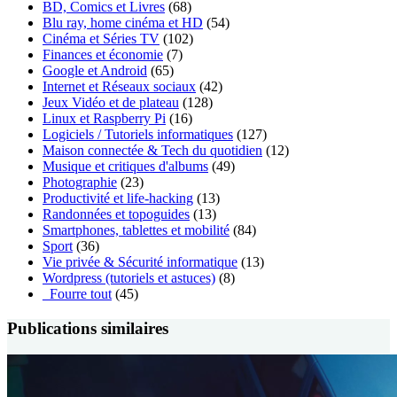
BD, Comics et Livres
(68)
Blu ray, home cinéma et HD
(54)
Cinéma et Séries TV
(102)
Finances et économie
(7)
Google et Android
(65)
Internet et Réseaux sociaux
(42)
Jeux Vidéo et de plateau
(128)
Linux et Raspberry Pi
(16)
Logiciels / Tutoriels informatiques
(127)
Maison connectée & Tech du quotidien
(12)
Musique et critiques d'albums
(49)
Photographie
(23)
Productivité et life-hacking
(13)
Randonnées et topoguides
(13)
Smartphones, tablettes et mobilité
(84)
Sport
(36)
Vie privée & Sécurité informatique
(13)
Wordpress (tutoriels et astuces)
(8)
_Fourre tout
(45)
Publications similaires