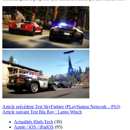
Article
précédent
Test SkyFighter (PLayStation Network – PS3)
Article
suivant
Test Blu Ray : Largo Winch
Actualités High-Tech
(30)
Apple / iOS / iPadOS
(95)