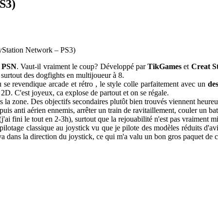
S3)
yStation Network – PS3)
e PSN
. Vaut-il vraiment le coup? Développé par
TikGames
et
Creat S
urtout des dogfights en multijoueur à 8.
 se revendique arcade et rétro , le style colle parfaitement avec un
des
2D. C'est joyeux, ca explose de partout et on se régale.
ns la zone. Des objectifs secondaires plutôt bien trouvés viennent heur
puis anti aérien ennemis, arrêter un train de ravitaillement, couler un bat
j'ai fini le tout en 2-3h), surtout que la rejouabilité n'est pas vraiment m
 pilotage classique au joystick vu que je pilote des modèles réduits d'a
va dans la direction du joystick, ce qui m'a valu un bon gros paquet de c