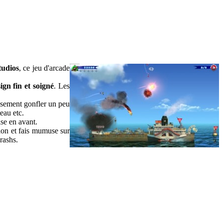
tudios
, ce jeu d'arcade
ign fin et soigné
. Les
eusement gonfler un peu
eau etc.
ise en avant.
vion et fais mumuse sur
rashs.