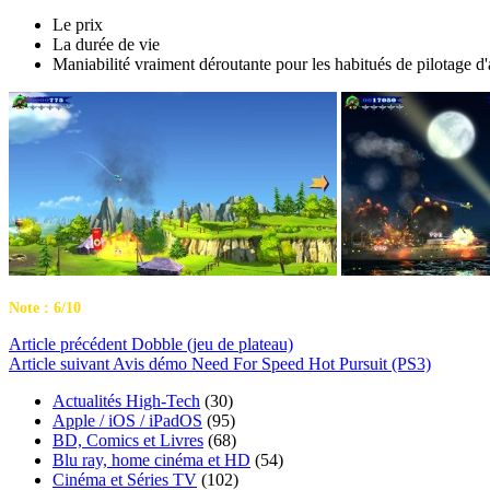
Le prix
La durée de vie
Maniabilité vraiment déroutante pour les habitués de pilotage d
Note : 6/10
Article
précédent
Dobble (jeu de plateau)
Article
suivant
Avis démo Need For Speed Hot Pursuit (PS3)
Actualités High-Tech
(30)
Apple / iOS / iPadOS
(95)
BD, Comics et Livres
(68)
Blu ray, home cinéma et HD
(54)
Cinéma et Séries TV
(102)