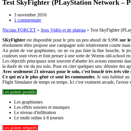
Test SkyFighter (PLayStation Network – P
3 novembre 2010
1 commentaire
Nicolas FORCET
»
Jeux Vidéo et de plateau
»
Test SkyFighter (PLa
SKyFighter
est disponible pour le prix un peu abusif de 9,99€
sur l
résolument rétro propose une campagne solo relativement courte mais s
Au point de vue graphismes, on ne va pas faire la fine bouche, le jeu
couleurs sont vives et font penser à une sorte de Worms old-school en 
Les objectifs principaux sont souvent d'abattre les avions ennemis da
la durée de vie du jeu solo. Pour en citer quelques uns: détruire des ap
Avec seulement 21 niveaux pour le solo, c'est bouclé très très vite
(
Ce qui m'a le plus gêné ce sont les commandes
. Je suis habitué au
Flight Simulator de temps en temps. Ici c'est vraiment arcade, l'avion 
Les points positifs:
Les graphismes
Les effets sonores et musiques
Le niveau d'infiltration
Le multi online à 8 joueurs
Les points négatifs: