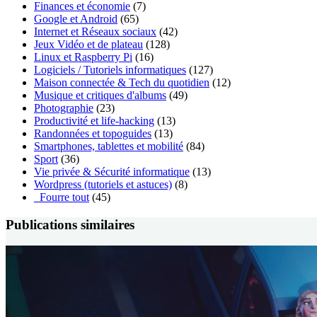
Finances et économie
(7)
Google et Android
(65)
Internet et Réseaux sociaux
(42)
Jeux Vidéo et de plateau
(128)
Linux et Raspberry Pi
(16)
Logiciels / Tutoriels informatiques
(127)
Maison connectée & Tech du quotidien
(12)
Musique et critiques d'albums
(49)
Photographie
(23)
Productivité et life-hacking
(13)
Randonnées et topoguides
(13)
Smartphones, tablettes et mobilité
(84)
Sport
(36)
Vie privée & Sécurité informatique
(13)
Wordpress (tutoriels et astuces)
(8)
_Fourre tout
(45)
Publications similaires