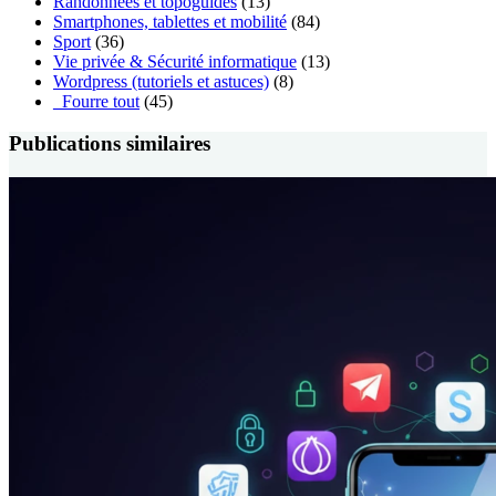
Randonnées et topoguides
(13)
Smartphones, tablettes et mobilité
(84)
Sport
(36)
Vie privée & Sécurité informatique
(13)
Wordpress (tutoriels et astuces)
(8)
_Fourre tout
(45)
Publications similaires