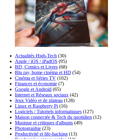
Actualités High-Tech
(30)
Apple / iOS / iPadOS
(95)
BD, Comics et Livres
(68)
Blu ray, home cinéma et HD
(54)
Cinéma et Séries TV
(102)
Finances et économie
(7)
Google et Android
(65)
Internet et Réseaux sociaux
(42)
Jeux Vidéo et de plateau
(128)
Linux et Raspberry Pi
(16)
Logiciels / Tutoriels informatiques
(127)
Maison connectée & Tech du quotidien
(12)
Musique et critiques d'albums
(49)
Photographie
(23)
Productivité et life-hacking
(13)