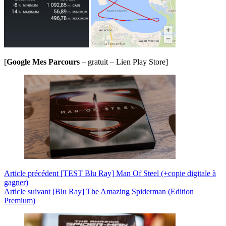
[
Google Mes Parcours
– gratuit – Lien Play Store]
Article
précédent
[TEST Blu Ray] Man Of Steel (+copie digitale à
gagner)
Article
suivant
[Blu Ray] The Amazing Spiderman (Edition
Premium)