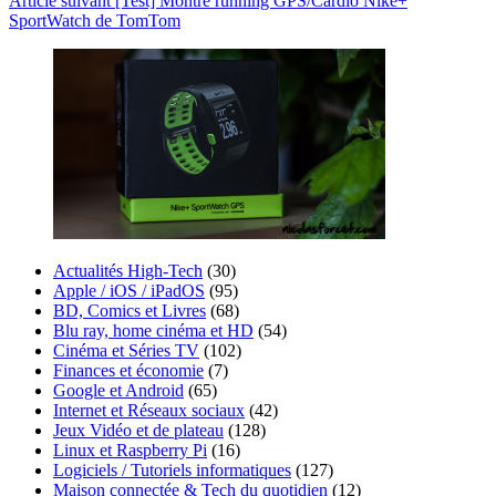
Article
suivant
[Test] Montre running GPS/Cardio Nike+
SportWatch de TomTom
Actualités High-Tech
(30)
Apple / iOS / iPadOS
(95)
BD, Comics et Livres
(68)
Blu ray, home cinéma et HD
(54)
Cinéma et Séries TV
(102)
Finances et économie
(7)
Google et Android
(65)
Internet et Réseaux sociaux
(42)
Jeux Vidéo et de plateau
(128)
Linux et Raspberry Pi
(16)
Logiciels / Tutoriels informatiques
(127)
Maison connectée & Tech du quotidien
(12)