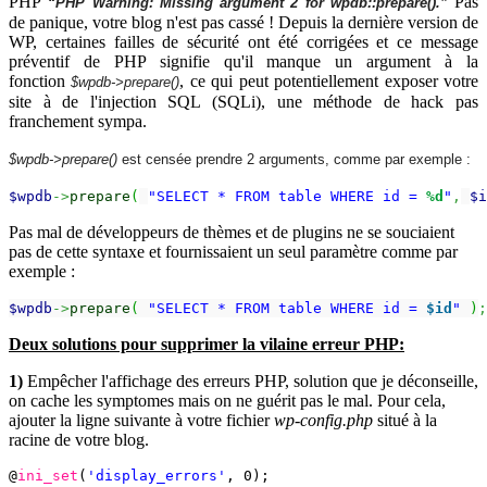
PHP
Pas
“PHP Warning: Missing argument 2 for wpdb::prepare().”
de panique, votre blog n'est pas cassé ! Depuis la dernière version de
WP, certaines failles de sécurité ont été corrigées et ce message
préventif de PHP signifie qu'il manque un argument à la
fonction
, ce qui peut potentiellement exposer votre
$wpdb->prepare()
site à de l'injection SQL (SQLi), une méthode de hack pas
franchement sympa.
$wpdb->prepare()
est censée prendre 2 arguments, comme par exemple :
$wpdb
->
prepare
(
"SELECT * FROM table WHERE id = 
%d
"
,
$i
Pas mal de développeurs de thèmes et de plugins ne se souciaient
pas de cette syntaxe et fournissaient un seul paramètre comme par
exemple :
$wpdb
->
prepare
(
"SELECT * FROM table WHERE id = 
$id
"
)
;
Deux solutions pour supprimer la vilaine erreur PHP:
1)
Empêcher l'affichage des erreurs PHP, solution que je déconseille,
on cache les symptomes mais on ne guérit pas le mal. Pour cela,
ajouter la ligne suivante à votre fichier
wp-config.php
situé à la
racine de votre blog.
@
ini_set
(
'display_errors'
, 0);