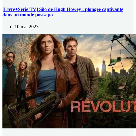
[Livre+Série TV] Silo de Hugh Howey : plongée captivante
dans un monde post-apo
10 mai 2023