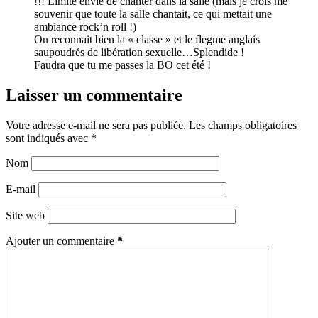
!!! Limite envie de chanter dans la salle (mais je crois me
souvenir que toute la salle chantait, ce qui mettait une
ambiance rock’n roll !)
On reconnait bien la « classe » et le flegme anglais
saupoudrés de libération sexuelle…Splendide !
Faudra que tu me passes la BO cet été !
Laisser un commentaire
Votre adresse e-mail ne sera pas publiée.
Les champs obligatoires
sont indiqués avec
*
Nom
E-mail
Site web
Ajouter un commentaire
*