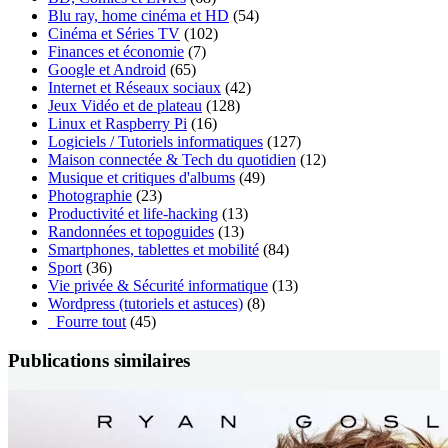
Blu ray, home cinéma et HD
(54)
Cinéma et Séries TV
(102)
Finances et économie
(7)
Google et Android
(65)
Internet et Réseaux sociaux
(42)
Jeux Vidéo et de plateau
(128)
Linux et Raspberry Pi
(16)
Logiciels / Tutoriels informatiques
(127)
Maison connectée & Tech du quotidien
(12)
Musique et critiques d'albums
(49)
Photographie
(23)
Productivité et life-hacking
(13)
Randonnées et topoguides
(13)
Smartphones, tablettes et mobilité
(84)
Sport
(36)
Vie privée & Sécurité informatique
(13)
Wordpress (tutoriels et astuces)
(8)
_Fourre tout
(45)
Publications similaires