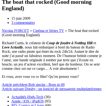
The boat that rocked (Good morning
England)
15 juin 2009
3 commentaires
Nicolas FORCET
»
Cinéma et Séries TV
»
The boat that rocked
(Good morning England)
Richard Curtis, le créateur de
Coup de foudre à Notting Hill
et
Love Actually
, nous fait embarquer à bord du bateau de Radio
Rock, une radio pirate qui émet du rock 24h/24. Autant le dire de
suite j’ai passé un fabuleux moment. De l’humour british comme je
l’aime, une bande originale à tomber par terre que j’écoute en
boucle, un jeu d’acteur excellent, bref que du bonheur. On se sent
comme chez soi sur ce cargo… A voir absolument !
Et vous, avez vous vu ce film? Qu’en pensez vous?
Article
précédent
Bob sinclar - Born in 69
Article
suivant
Digsby : un logiciel de messagerie multiplateformes
Actualités High-Tech
(30)
Apple / iOS / iPadOS
(95)
BD, Comics et Livres
(68)