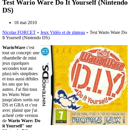
Test Wario Ware Do It Yourself (Nintendo
DS)
18 mai 2010
Nicolas FORCET
»
Jeux Vidéo et de plateau
»
Test Wario Ware Do
It Yourself (Nintendo DS)
WarioWare
c'est
tout un concept: une
ribambelle de mini
jeux (quelques
secondes tout au
plus) très simplistes
et tous aussi débiles
les uns que les
autres. J'ai fini tous
les Wario Ware
jusqu'alors sortis sur
DS et GBA et c'est
avec plaisir que j'ai
acheté cette version
de
Wario Ware: Do
it Yourself" sur