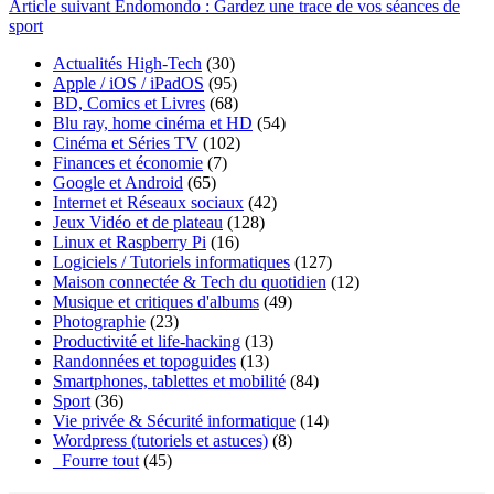
Article
suivant
Endomondo : Gardez une trace de vos séances de
sport
Actualités High-Tech
(30)
Apple / iOS / iPadOS
(95)
BD, Comics et Livres
(68)
Blu ray, home cinéma et HD
(54)
Cinéma et Séries TV
(102)
Finances et économie
(7)
Google et Android
(65)
Internet et Réseaux sociaux
(42)
Jeux Vidéo et de plateau
(128)
Linux et Raspberry Pi
(16)
Logiciels / Tutoriels informatiques
(127)
Maison connectée & Tech du quotidien
(12)
Musique et critiques d'albums
(49)
Photographie
(23)
Productivité et life-hacking
(13)
Randonnées et topoguides
(13)
Smartphones, tablettes et mobilité
(84)
Sport
(36)
Vie privée & Sécurité informatique
(14)
Wordpress (tutoriels et astuces)
(8)
_Fourre tout
(45)