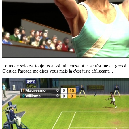
Le mode solo est toujours aussi inintéressant et se résume en gros à 
C'est de l'arcade me direz vous mais là c'est juste affligeant…