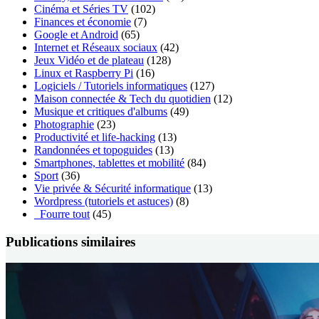
Cinéma et Séries TV
(102)
Finances et économie
(7)
Google et Android
(65)
Internet et Réseaux sociaux
(42)
Jeux Vidéo et de plateau
(128)
Linux et Raspberry Pi
(16)
Logiciels / Tutoriels informatiques
(127)
Maison connectée & Tech du quotidien
(12)
Musique et critiques d'albums
(49)
Photographie
(23)
Productivité et life-hacking
(13)
Randonnées et topoguides
(13)
Smartphones, tablettes et mobilité
(84)
Sport
(36)
Vie privée & Sécurité informatique
(13)
Wordpress (tutoriels et astuces)
(8)
_Fourre tout
(45)
Publications similaires