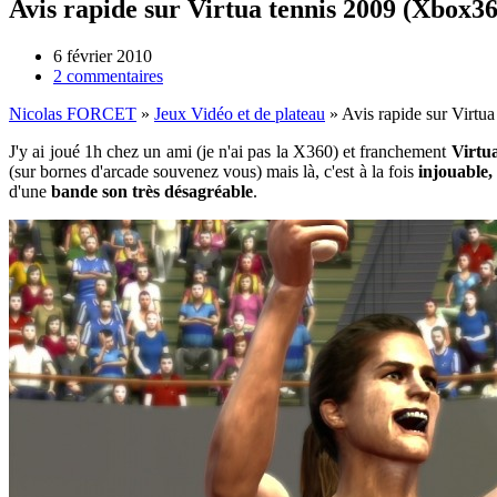
Avis rapide sur Virtua tennis 2009 (Xbox3
6 février 2010
2 commentaires
Nicolas FORCET
»
Jeux Vidéo et de plateau
»
Avis rapide sur Virtu
J'y ai joué 1h chez un ami (je n'ai pas la X360) et franchement
Virtua
(sur bornes d'arcade souvenez vous) mais là, c'est à la fois
injouable
d'une
bande son très désagréable
.