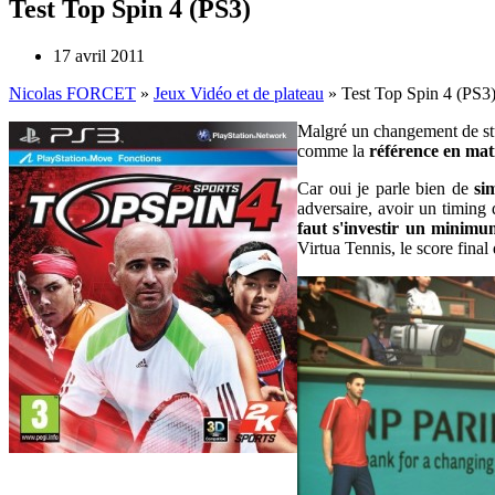
Test Top Spin 4 (PS3)
17 avril 2011
Nicolas FORCET
»
Jeux Vidéo et de plateau
»
Test Top Spin 4 (PS3
Malgré un changement de stu
comme la
référence en mat
Car oui je parle bien de
si
adversaire, avoir un timing 
faut s'investir un minimu
Virtua Tennis, le score fina