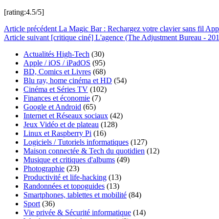
[rating:4.5/5]
Article
précédent
La Magic Bar : Rechargez votre clavier sans fil App
Article
suivant
[critique ciné] L'agence (The Adjustment Bureau - 20
Actualités High-Tech
(30)
Apple / iOS / iPadOS
(95)
BD, Comics et Livres
(68)
Blu ray, home cinéma et HD
(54)
Cinéma et Séries TV
(102)
Finances et économie
(7)
Google et Android
(65)
Internet et Réseaux sociaux
(42)
Jeux Vidéo et de plateau
(128)
Linux et Raspberry Pi
(16)
Logiciels / Tutoriels informatiques
(127)
Maison connectée & Tech du quotidien
(12)
Musique et critiques d'albums
(49)
Photographie
(23)
Productivité et life-hacking
(13)
Randonnées et topoguides
(13)
Smartphones, tablettes et mobilité
(84)
Sport
(36)
Vie privée & Sécurité informatique
(14)