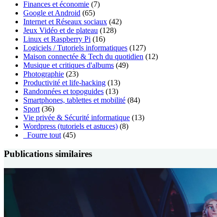
Finances et économie
(7)
Google et Android
(65)
Internet et Réseaux sociaux
(42)
Jeux Vidéo et de plateau
(128)
Linux et Raspberry Pi
(16)
Logiciels / Tutoriels informatiques
(127)
Maison connectée & Tech du quotidien
(12)
Musique et critiques d'albums
(49)
Photographie
(23)
Productivité et life-hacking
(13)
Randonnées et topoguides
(13)
Smartphones, tablettes et mobilité
(84)
Sport
(36)
Vie privée & Sécurité informatique
(13)
Wordpress (tutoriels et astuces)
(8)
_Fourre tout
(45)
Publications similaires