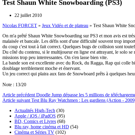
Test Shaun White Snowboarding (PS3)
22 juillet 2010
Nicolas FORCET
»
Jeux Vidéo et de plateau
»
Test Shaun White Sn
On m'a p
rêté S
haun Wh
ite Snowboarding sur PS3 et mon avis est trés m
malaisée et bancale. Les défis sont d'une difficulté souvent trop impor
du coup c'est tout à fait correct. Quelques bugs de collision sont toutef
Du côté du contenu, si le multijoueur en ligne est attrayant, le solo se
missions trop peu interressantes. On s'en lasse bien vite.
La bande son est excellente avec du Rock, du Ragga, Rap qui colle bi
doublage terriblement moche et énervant.
Un jeu correct qui plaira aux fans de Snowboard prêts à quelques heur
Note : 13/20
Article
précédent
Doodle Jump dépasse les 5 millions de téléchargem
Article
suivant
Test Blu Ray Watchmen : Les gardiens (Action - 2009
Actualités High-Tech
(30)
Apple / iOS / iPadOS
(95)
BD, Comics et Livres
(68)
Blu ray, home cinéma et HD
(54)
Cinéma et Séries TV
(102)