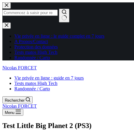
Aucun
résultat
Vie privée en ligne : le guide complet en 7 jours
A Propos/Contact
Protection des données
Tests matos High Tech
Randonnée / Carto
Nicolas FORCET
Vie privée en ligne : guide en 7 jours
Tests matos High Tech
Randonnée / Carto
Rechercher
Nicolas FORCET
Menu
Test Little Big Planet 2 (PS3)