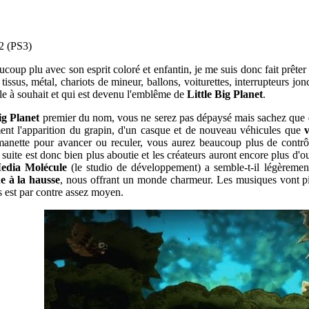
 2 (PS3)
coup plu avec son esprit coloré et enfantin, je me suis donc fait prête
, tissus, métal, chariots de mineur, ballons, voiturettes, interrupteurs
ble à souhait et qui est devenu l'emblême de
Little Big Planet
.
ig Planet
premier du nom, vous ne serez pas dépaysé mais sachez que
nt l'apparition du grapin, d'un casque et de nouveau véhicules que
anette pour avancer ou reculer, vous aurez beaucoup plus de contrôle
suite est donc bien plus aboutie et les créateurs auront encore plus d'
edia Molécule
(le studio de développement) a semble-t-il légèreme
e à la hausse
, nous offrant un monde charmeur. Les musiques vont pio
is est par contre assez moyen.