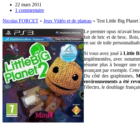
22 mars 2011
1 commentaire
Nicolas FORCET
»
Jeux Vidéo et de plateau
»
Test Little Big Planet
Le premier opus m'avait beau
fait de bric et de broc. Bois
en sac de toile personnalisa
Si vous avez joué à
Little B
implémentées, avec notamme
résume plus à bouger une m
avançant par exemple. Cette 
Du côté des graphismes,
M
environnements a été revu
l'électro, le doublage frança