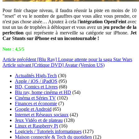
Pour finir chaque niveau, il faudra réussir la piste en moins de 10
"reset" et vu le nombre de gauffres que vous allez vous prendre, ce
n'est pas chose aisée… Ajoutez à cela l'
intégration OpenFeint
avec
tout un tas de trophées à débloquer et vous avez un j
eu proche de la
perfection
qui représente à merveille sa catégorie sur iPhone.
Jet
Car Stunts sur iPhone est un incontournable !
Note : 4,5/5
Article
précédent
[Blu Ray] Longue attente pour la saga Star Wars
Article
suivant
[Critique DVD] Avatar (Version US)
Actualités High-Tech
(30)
Apple / iOS / iPadOS
(95)
BD, Comics et Livres
(68)
Blu ray, home cinéma et HD
(54)
Cinéma et Séries TV
(102)
Finances et économie
(7)
Google et Android
(65)
Internet et Réseaux sociaux
(42)
Jeux Vidéo et de plateau
(128)
Linux et Raspberry Pi
(16)
Logiciels / Tutoriels informatiques
(127)
Maison connectée & Tech du quotidien
(12)