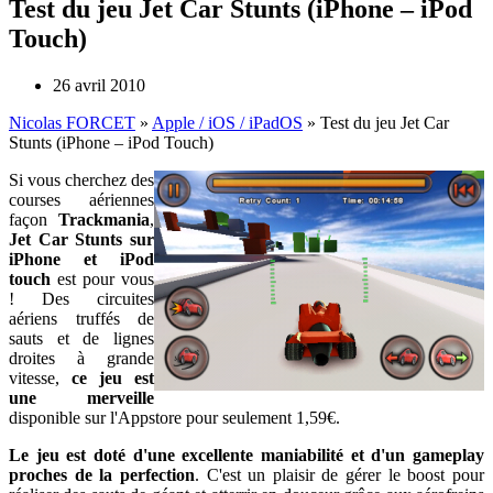
Test du jeu Jet Car Stunts (iPhone – iPod
Touch)
26 avril 2010
Nicolas FORCET
»
Apple / iOS / iPadOS
»
Test du jeu Jet Car
Stunts (iPhone – iPod Touch)
Si vous cherchez des
courses aériennes
façon
Trackmania
,
Jet Car Stunts sur
iPhone et iPod
touch
est pour vous
! Des circuites
aériens truffés de
sauts et de lignes
droites à grande
vitesse,
ce jeu est
une merveille
disponible sur l'Appstore pour seulement 1,59€.
Le jeu est doté d'une excellente maniabilité et d'un gameplay
proches de la perfection
. C'est un plaisir de gérer le boost pour