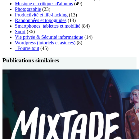
Musique et critiques d'albums
(49)
Photographie
(23)
Productivité et life-hacking
(13)
Randonnées et topoguides
(13)
Smartphones, tablettes et mobilité
(84)
Sport
(36)
Vie privée & Sécurité informatique
(14)
Wordpress (tutoriels et astuces)
(8)
_Fourre tout
(45)
Publications similaires