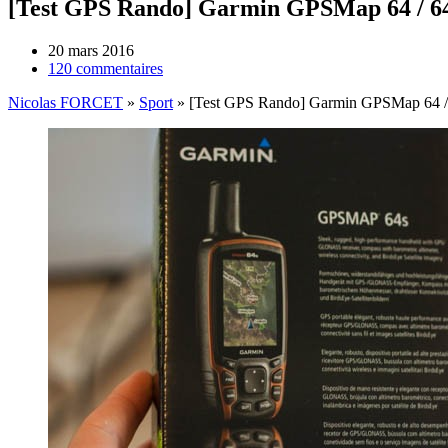
[Test GPS Rando] Garmin GPSMap 64 / 64
20 mars 2016
120 commentaires
Nicolas FORCET
»
Sport
»
[Test GPS Rando] Garmin GPSMap 64 /