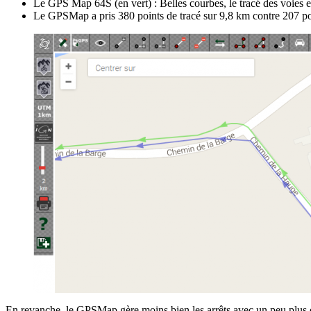
Le GPS Map 64S (en vert) : Belles courbes, le tracé des voies est
Le GPSMap a pris 380 points de tracé sur 9,8 km contre 207 po
En revanche, le GPSMap gère moins bien les arrêts avec un peu plus de 