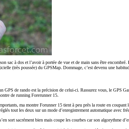
son sac à dos et l’avoir à portée de vue et de main sans être encombré. R
 logicielle (très poussée) du GPSMap. Dommage, c’est devenu une habit
d’un GPS de rando est la précision de celui-ci. Rassurez vous, le GPS 
ontre de running Forerunner 15.
re importants, ma montre Forunner 15 tient à peu près la route en coup
glés tout les deux sur un mode d’enregistrement automatique avec fré
il s’en sort sacrément bien mais coupe les courbes car son algorythme d’