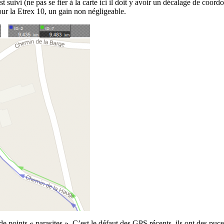
 suivi (ne pas se fier à la carte ici il doit y avoir un décalage de coord
ur la Etrex 10, un gain non négligeable.
points « parasites ». C’est le défaut des GPS récents, ils ont des puce