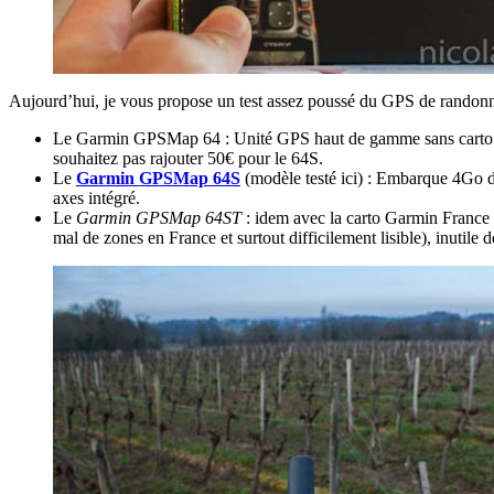
Aujourd’hui, je vous propose un test assez poussé du GPS de rando
Le Garmin GPSMap 64 : Unité GPS haut de gamme sans carto pay
souhaitez pas rajouter 50€ pour le 64S.
Le
Garmin GPSMap 64S
(modèle testé ici) : Embarque 4Go d
axes intégré.
Le
Garmin GPSMap 64ST
: idem avec la carto Garmin France e
mal de zones en France et surtout difficilement lisible), inutil