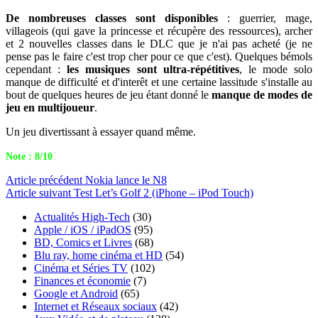
De nombreuses classes sont disponibles
: guerrier, mage,
villageois (qui gave la princesse et récupère des ressources), archer
et 2 nouvelles classes dans le DLC que je n'ai pas acheté (je ne
pense pas le faire c'est trop cher pour ce que c'est). Quelques bémols
cependant :
les musiques sont ultra-répétitives
, le mode solo
manque de difficulté et d'interêt et une certaine lassitude s'installe au
bout de quelques heures de jeu étant donné le
manque de modes de
jeu en multijoueur
.
Un jeu divertissant à essayer quand même.
Note : 8/10
Article
précédent
Nokia lance le N8
Article
suivant
Test Let’s Golf 2 (iPhone – iPod Touch)
Actualités High-Tech
(30)
Apple / iOS / iPadOS
(95)
BD, Comics et Livres
(68)
Blu ray, home cinéma et HD
(54)
Cinéma et Séries TV
(102)
Finances et économie
(7)
Google et Android
(65)
Internet et Réseaux sociaux
(42)