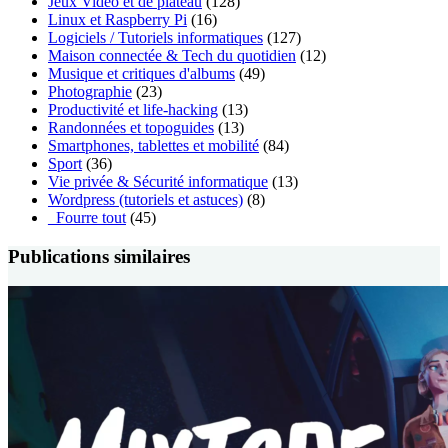
Jeux Vidéo et de plateau
(128)
Linux et Raspberry Pi
(16)
Logiciels / Tutoriels informatiques
(127)
Maison connectée & Tech du quotidien
(12)
Musique et critiques d'albums
(49)
Photographie
(23)
Productivité et life-hacking
(13)
Randonnées et topoguides
(13)
Smartphones, tablettes et mobilité
(84)
Sport
(36)
Vie privée & Sécurité informatique
(13)
Wordpress (tutoriels et astuces)
(8)
_Fourre tout
(45)
Publications similaires