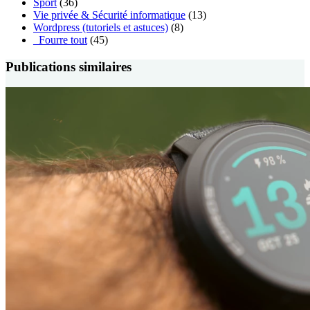
Sport
(36)
Vie privée & Sécurité informatique
(13)
Wordpress (tutoriels et astuces)
(8)
_Fourre tout
(45)
Publications similaires