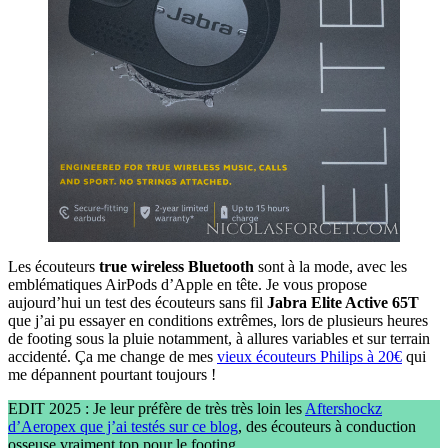
Les écouteurs
true wireless Bluetooth
sont à la mode, avec les
emblématiques AirPods d’Apple en tête. Je vous propose
aujourd’hui un test des écouteurs sans fil
Jabra Elite Active 65T
que j’ai pu essayer en conditions extrêmes, lors de plusieurs heures
de footing sous la pluie notamment, à allures variables et sur terrain
accidenté. Ça me change de mes
vieux écouteurs Philips à 20€
qui
me dépannent pourtant toujours !
EDIT 2025 : Je leur préfère de très très loin les
Aftershockz
d’Aeropex que j’ai testés sur ce blog
, des écouteurs à conduction
osseuse vraiment top pour le footing.