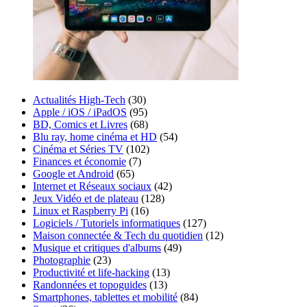
Actualités High-Tech
(30)
Apple / iOS / iPadOS
(95)
BD, Comics et Livres
(68)
Blu ray, home cinéma et HD
(54)
Cinéma et Séries TV
(102)
Finances et économie
(7)
Google et Android
(65)
Internet et Réseaux sociaux
(42)
Jeux Vidéo et de plateau
(128)
Linux et Raspberry Pi
(16)
Logiciels / Tutoriels informatiques
(127)
Maison connectée & Tech du quotidien
(12)
Musique et critiques d'albums
(49)
Photographie
(23)
Productivité et life-hacking
(13)
Randonnées et topoguides
(13)
Smartphones, tablettes et mobilité
(84)