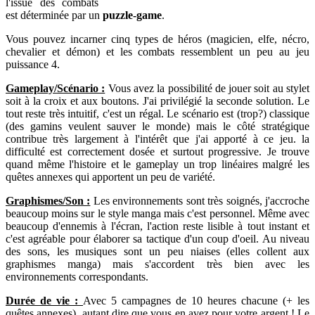
l'issue des combats
est déterminée par un
puzzle-game
.
Vous pouvez incarner cinq types de héros (magicien, elfe, nécro,
chevalier et démon) et les combats ressemblent un peu au jeu
puissance 4.
Gameplay/Scénario :
Vous avez la possibilité de jouer soit au stylet
soit à la croix et aux boutons. J'ai privilégié la seconde solution. Le
tout reste très intuitif, c'est un régal. Le scénario est (trop?) classique
(des gamins veulent sauver le monde) mais le côté stratégique
contribue très largement à l'intérêt que j'ai apporté à ce jeu. la
difficulté est correctement dosée et surtout progressive. Je trouve
quand même l'histoire et le gameplay un trop linéaires malgré les
quêtes annexes qui apportent un peu de variété.
Graphismes/Son :
Les environnements sont très soignés, j'accroche
beaucoup moins sur le style manga mais c'est personnel. Même avec
beaucoup d'ennemis à l'écran, l'action reste lisible à tout instant et
c'est agréable pour élaborer sa tactique d'un coup d'oeil. Au niveau
des sons, les musiques sont un peu niaises (elles collent aux
graphismes manga) mais s'accordent très bien avec les
environnements correspondants.
Durée de vie :
Avec 5 campagnes de 10 heures chacune (+ les
quêtes annexes), autant dire que vous en avez pour votre argent ! Le