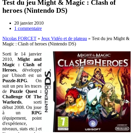
Test du jeu Might & Magic : Clash of
heroes (Nintendo DS)
20 janvier 2010
1 commentaire
Nicolas FORCET
»
Jeux Vidéo et de plateau
»
Test du jeu Might &
Magic : Clash of heroes (Nintendo DS)
Sorti le 14 janvier
2010,
Might and
Magic :
Clash of
Heroes
, développé
par Ubisoft est un
Puzzle-RPG
. On
suit un peu les traces
de
Puzzle Quest :
Challenge Of The
Warlords
, sorti
début 2008. On joue
à un
RPG
(équipement, point
d'expérience,
niveaux, stats etc.) et