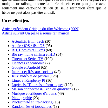
multijoueur rallonge encore la durée de vie et on peut jouer avec
seulement une cartouche de jeu (la seule restriction étant que le
héros ne peut alors pas être choisi).
Un excellent jeu.
Article
précédent
Critique du film Welcome (2009)
Article
suivant
Un piège à souris fait maison
Actualités High-Tech
(30)
Apple / iOS / iPadOS
(95)
BD, Comics et Livres
(68)
Blu ray, home cinéma et HD
(54)
Cinéma et Séries TV
(102)
Finances et économie
(7)
Google et Android
(65)
Internet et Réseaux sociaux
(42)
Jeux Vidéo et de plateau
(128)
Linux et Raspberry Pi
(16)
Logiciels / Tutoriels informatiques
(127)
Maison connectée & Tech du quotidien
(12)
Musique et critiques d'albums
(49)
Photographie
(23)
Productivité et life-hacking
(13)
Randonnées et topoguides
(13)