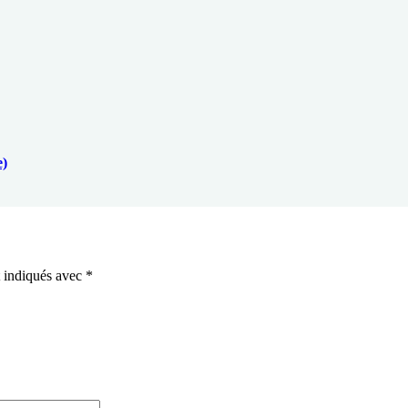
e)
t indiqués avec
*