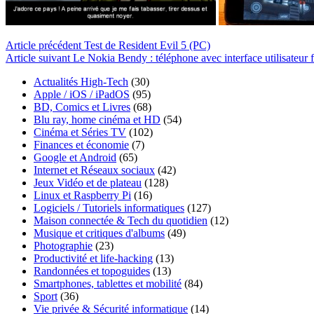
Article
précédent
Test de Resident Evil 5 (PC)
Article
suivant
Le Nokia Bendy : téléphone avec interface utilisateur f
Actualités High-Tech
(30)
Apple / iOS / iPadOS
(95)
BD, Comics et Livres
(68)
Blu ray, home cinéma et HD
(54)
Cinéma et Séries TV
(102)
Finances et économie
(7)
Google et Android
(65)
Internet et Réseaux sociaux
(42)
Jeux Vidéo et de plateau
(128)
Linux et Raspberry Pi
(16)
Logiciels / Tutoriels informatiques
(127)
Maison connectée & Tech du quotidien
(12)
Musique et critiques d'albums
(49)
Photographie
(23)
Productivité et life-hacking
(13)
Randonnées et topoguides
(13)
Smartphones, tablettes et mobilité
(84)
Sport
(36)
Vie privée & Sécurité informatique
(14)