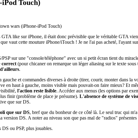
-iPod Touch)
atown wars (iPhone-iPod Touch)
GTA like sur iPhone, il était donc prévisible que le véritable GTA vienn
que vaut cette mouture iPhone/iTouch ! Je ne l'ai pas acheté, l'ayant sur 
S/PSP sur une "console/téléphone" avec un si petit écran tient du mirac
 correct
(pour chicaner on remarque un léger aliasing sur le texte sous t
d'ailleurs
.
a gauche et commandes diverses à droite (tirer, courir, monter dans la vo
rouve en haut à gauche, moins visible mais pouvait-on faire mieux? Et mêm
isibilité,
l'action reste lisible
. Accéder aux menus (les options par exem
us finir (problème de place je présume).
L'absence de système de vis
tive que sur DS.
oli que sur DS
, bref que du bonheur de ce côté là. Le seul truc qui m'a
 à la version DS. A noter au niveau son que pas mal de "radios" présentes 
s DS ou PSP, plus jouables.