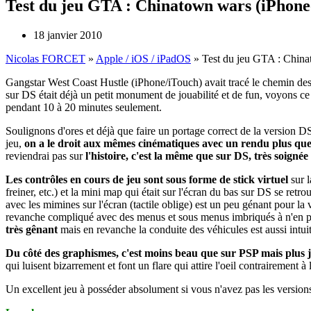
Test du jeu GTA : Chinatown wars (iPhone
18 janvier 2010
Nicolas FORCET
»
Apple / iOS / iPadOS
»
Test du jeu GTA : Chin
Gangstar West Coast Hustle (iPhone/iTouch) avait tracé le chemin des 
sur DS était déjà un petit monument de jouabilité et de fun, voyons ce 
pendant 10 à 20 minutes seulement.
Soulignons d'ores et déjà que faire un portage correct de la version D
jeu,
on a le droit aux mêmes cinématiques avec un rendu plus que
reviendrai pas sur
l'histoire, c'est la même que sur DS, très soignée 
Les contrôles en cours de jeu sont sous forme de stick virtuel
sur l
freiner, etc.) et la mini map qui était sur l'écran du bas sur DS se ret
avec les mimines sur l'écran (tactile oblige) est un peu génant pour la v
revanche compliqué avec des menus et sous menus imbriqués à n'en pl
très gênant
mais en revanche la conduite des véhicules est aussi intui
Du côté des graphismes, c'est moins beau que sur PSP mais plus j
qui luisent bizarrement et font un flare qui attire l'oeil contrairement
Un excellent jeu à posséder absolument si vous n'avez pas les version