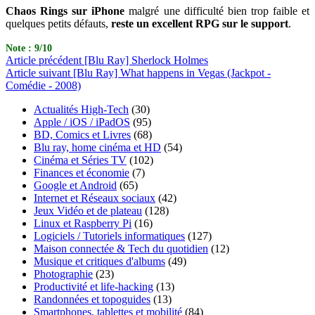
Chaos Rings sur iPhone
malgré une difficulté bien trop faible et
quelques petits défauts,
reste un excellent RPG sur le support
.
Note : 9/10
Article
précédent
[Blu Ray] Sherlock Holmes
Article
suivant
[Blu Ray] What happens in Vegas (Jackpot -
Comédie - 2008)
Actualités High-Tech
(30)
Apple / iOS / iPadOS
(95)
BD, Comics et Livres
(68)
Blu ray, home cinéma et HD
(54)
Cinéma et Séries TV
(102)
Finances et économie
(7)
Google et Android
(65)
Internet et Réseaux sociaux
(42)
Jeux Vidéo et de plateau
(128)
Linux et Raspberry Pi
(16)
Logiciels / Tutoriels informatiques
(127)
Maison connectée & Tech du quotidien
(12)
Musique et critiques d'albums
(49)
Photographie
(23)
Productivité et life-hacking
(13)
Randonnées et topoguides
(13)
Smartphones, tablettes et mobilité
(84)