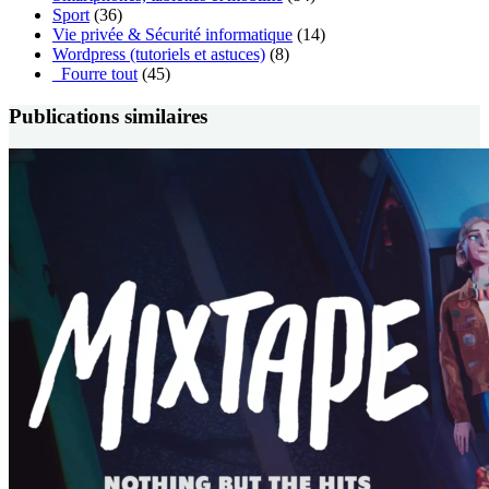
Sport
(36)
Vie privée & Sécurité informatique
(14)
Wordpress (tutoriels et astuces)
(8)
_Fourre tout
(45)
Publications similaires