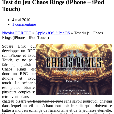
Test du jeu Chaos Rings (iPhone – iPod
Touch)
4 mai 2010
1 commentaire
Nicolas FORCET
»
Apple / iOS / iPadOS
»
Test du jeu Chaos
Rings (iPhone – iPod Touch)
Square Enix qui
développe un RPG
sur iPhone et iPod
Touch, ça ne peut
faire que plaisir !
Chaos Rings est
donc un RPG sur
iPhone et iPod
touch. Le scénario
est plutôt bizarre:
plusieurs couples se
retrouvent dans un
chateau bizarre
un lendemain de cuite
sans savoir pourquoi, chateau
dans lequel un vilain méchant tout noir leur dit qu'ils doivent se
battre à mort en échange de l'immortalité et de la jeunesse éternelle.