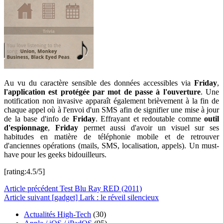
Au vu du caractère sensible des données accessibles via
Friday
,
l'application est protégée par mot de passe à l'ouverture
. Une
notification non invasive apparaît également brièvement à la fin de
chaque appel où à l'envoi d'un SMS afin de signifier une mise à jour
de la base d'info de
Friday
. Effrayant et redoutable comme
outil
d'espionnage
,
Friday
permet aussi d'avoir un visuel sur ses
habitudes en matière de téléphonie mobile et de retrouver
d'anciennes opérations (mails, SMS, localisation, appels). Un must-
have pour les geeks bidouilleurs.
[rating:4.5/5]
Article
précédent
Test Blu Ray RED (2011)
Article
suivant
[gadget] Lark : le réveil silencieux
Actualités High-Tech
(30)