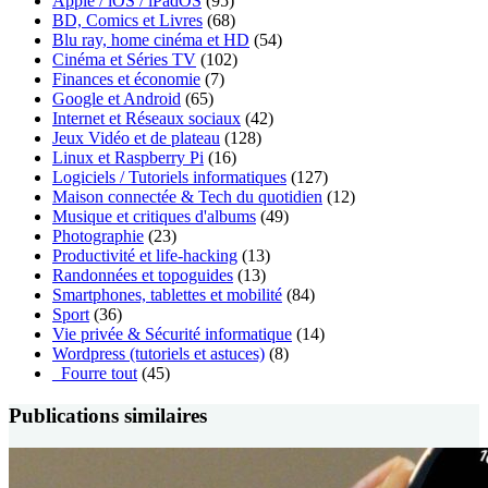
Apple / iOS / iPadOS
(95)
BD, Comics et Livres
(68)
Blu ray, home cinéma et HD
(54)
Cinéma et Séries TV
(102)
Finances et économie
(7)
Google et Android
(65)
Internet et Réseaux sociaux
(42)
Jeux Vidéo et de plateau
(128)
Linux et Raspberry Pi
(16)
Logiciels / Tutoriels informatiques
(127)
Maison connectée & Tech du quotidien
(12)
Musique et critiques d'albums
(49)
Photographie
(23)
Productivité et life-hacking
(13)
Randonnées et topoguides
(13)
Smartphones, tablettes et mobilité
(84)
Sport
(36)
Vie privée & Sécurité informatique
(14)
Wordpress (tutoriels et astuces)
(8)
_Fourre tout
(45)
Publications similaires