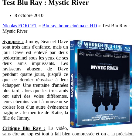
Test Blu Ray : Mystic River
8 octobre 2010
Nicolas FORCET
»
Blu ray, home cinéma et HD
»
Test Blu Ray :
Mystic River
Synopsis :
Jimmy, Sean et Dave
sont trois amis d'enfance, mais un
jour Dave est enlevé par deux
pédocriminel sous les yeux de ses
deux amis impuissants. Les
ravisseurs abusent de Dave
pendant quatre jours, jusqu'à ce
que ce dernier réussisse à leur
échapper. Une trentaine d'années
plus tard, alors que les trois amis
ont suivi des voies différentes,
leurs chemins vont à nouveau se
croiser lors d'un autre événement
tragique : le meurtre de Katie, la
fille de Jimmy.
Critique Blu Ray :
La vidéo,
sans être au top est tout à fait bien compressée et on a la précision