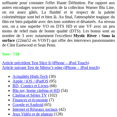
suffisante pour constater l'effet Haute Définition. Par rapport aux
autres encodages souvent pourris de la collection Warner Blu Line,
on est assez gâtés. La fluidité et le respect de la palette
colorimétrique sont bel et bien là. Au final, l'atmosphère tragique du
film est bien palpable avec des tons sombres et désaturés. Au niveau
son, on a une superbe VO en DTS HD et une VF avec un peu
moins de relief mais de bonne qualité (DTS). Les bonus sont au
nombre de 3 avec notamment l'excellent
Mystic River : Sous la
surface
(22mn52 en VOST) qui offre des interviews passionnantes
de Clint Eastwood et Sean Penn.
Note : 7/10
Article
précédent
Test Slice It (iPhone – iPod Touch)
Article
suivant
Test de Mirror’s edge (iPhone – iPod touch)
Actualités High-Tech
(30)
Apple / iOS / iPadOS
(95)
BD, Comics et Livres
(68)
Blu ray, home cinéma et HD
(54)
Cinéma et Séries TV
(102)
Finances et économie
(7)
Google et Android
(65)
Internet et Réseaux sociaux
(42)
Jeux Vidéo et de plateau
(128)