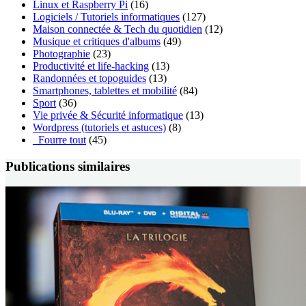
Linux et Raspberry Pi
(16)
Logiciels / Tutoriels informatiques
(127)
Maison connectée & Tech du quotidien
(12)
Musique et critiques d'albums
(49)
Photographie
(23)
Productivité et life-hacking
(13)
Randonnées et topoguides
(13)
Smartphones, tablettes et mobilité
(84)
Sport
(36)
Vie privée & Sécurité informatique
(13)
Wordpress (tutoriels et astuces)
(8)
_Fourre tout
(45)
Publications similaires