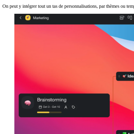
On peut y intégrer tout un tas de personnalisations, par thèmes ou t