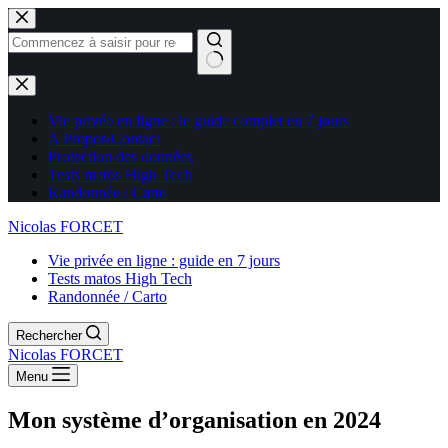
Aucun
résultat
Vie privée en ligne : le guide complet en 7 jours
A Propos/Contact
Protection des données
Tests matos High Tech
Randonnée / Carto
Nicolas FORCET
Vie privée en ligne : guide en 7 jours
Tests matos High Tech
Randonnée / Carto
Rechercher
Nicolas FORCET
Menu
Mon système d’organisation en 2024