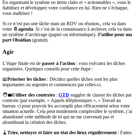
En organisant le système en items clairs et « actionnables », vous le
fiabilisez et développez votre confiance en lui. Rien ne s’échappe,
vous maîtrisez !
Si ce n’est pas une tâche mais un RDV ou réunion,, cela va dans
votre 📔
agenda
. Si c’est de la connaissance à archiver, cela va dans
un système d’archivage (papier ou informatique).
J’utilise pour ma
part Obsidian
(gratuit).
Agir
L’étape finale est de
passer à l’action
: vous exécutez les tâches
organisées. Quelques conseils pour cette étape :
📖
Prioriser les tâches
: Décidez quelles tâches sont les plus
importantes ou urgentes et commencez par celles-ci.
🧑‍💼
Utiliser des contextes
:
GTD
suggère de classer les tâches par
contexte (par exemple, « Appels téléphoniques », « Travail au
bureau ») pour pouvoir les accomplir plus efficacement selon votre
situation actuelle. Cela peut inutilement complexifier le système, j’ai
abandonné cette méthode de tri qui ne me convenait pas et
alourdissait la création des tâches.
🧹
Trier, nettoyer et faire un état des lieux régulièrement
: Faites