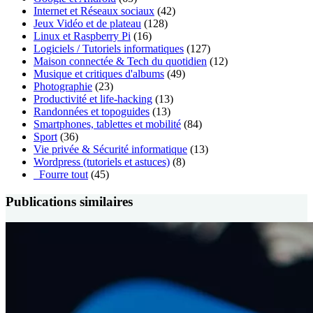
Internet et Réseaux sociaux
(42)
Jeux Vidéo et de plateau
(128)
Linux et Raspberry Pi
(16)
Logiciels / Tutoriels informatiques
(127)
Maison connectée & Tech du quotidien
(12)
Musique et critiques d'albums
(49)
Photographie
(23)
Productivité et life-hacking
(13)
Randonnées et topoguides
(13)
Smartphones, tablettes et mobilité
(84)
Sport
(36)
Vie privée & Sécurité informatique
(13)
Wordpress (tutoriels et astuces)
(8)
_Fourre tout
(45)
Publications similaires