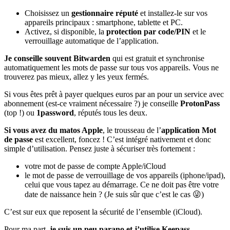
Choisissez un
gestionnaire réputé
et installez-le sur vos
appareils principaux : smartphone, tablette et PC.
Activez, si disponible, la
protection par code/PIN
et le
verrouillage automatique de l’application.
Je conseille souvent Bitwarden
qui est gratuit et synchronise
automatiquement les mots de passe sur tous vos appareils. Vous ne
trouverez pas mieux, allez y les yeux fermés.
Si vous êtes prêt à payer quelques euros par an pour un service avec
abonnement (est-ce vraiment nécessaire ?) je conseille
ProtonPass
(top !) ou
1password
, réputés tous les deux.
Si vous avez du matos Apple
, le trousseau de l’
application Mot
de passe
est excellent, foncez ! C’est intégré nativement et donc
simple d’utilisation. Pensez juste à sécuriser très fortement :
votre mot de passe de compte Apple/iCloud
le mot de passe de verrouillage de vos appareils (iphone/ipad),
celui que vous tapez au démarrage. Ce ne doit pas être votre
date de naissance hein ? (Je suis sûr que c’est le cas 😜)
C’est sur eux que reposent la sécurité de l’ensemble (iCloud).
Pour ma part,
je suis un peu parano et j’utilise Keepass