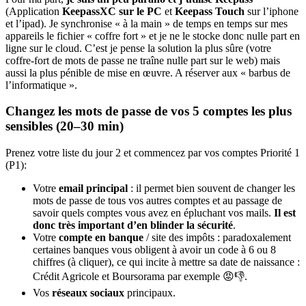
(Application
KeepassXC sur le PC
et
Keepass Touch
sur l’iphone
et l’ipad). Je synchronise « à la main » de temps en temps sur mes
appareils le fichier « coffre fort » et je ne le stocke donc nulle part en
ligne sur le cloud. C’est je pense la solution la plus sûre (votre
coffre-fort de mots de passe ne traîne nulle part sur le web) mais
aussi la plus pénible de mise en œuvre. A réserver aux « barbus de
l’informatique ».
Changez les mots de passe de vos 5 comptes les plus
sensibles (20–30 min)
Prenez votre liste du jour 2 et commencez par vos comptes Priorité 1
(P1):
Votre
email principal
: il permet bien souvent de changer les
mots de passe de tous vos autres comptes et au passage de
savoir quels comptes vous avez en épluchant vos mails.
Il est
donc très important d’en blinder la sécurité
.
Votre
compte en banque
/ site des impôts : paradoxalement
certaines banques vous obligent à avoir un code à 6 ou 8
chiffres (à cliquer), ce qui incite à mettre sa date de naissance :
Crédit Agricole et Boursorama par exemple 😡👎.
Vos
réseaux sociaux
principaux.