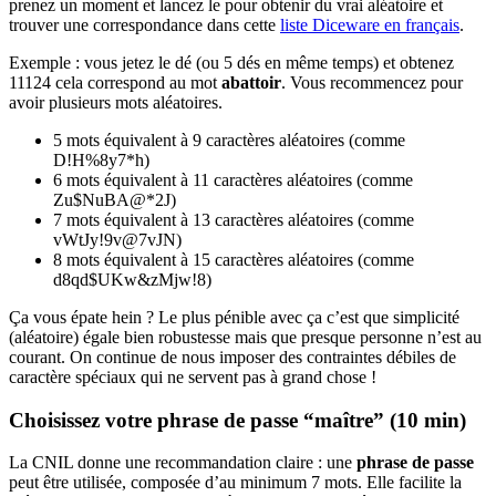
prenez un moment et lancez le pour obtenir du vrai aléatoire et
trouver une correspondance dans cette
liste Diceware en français
.
Exemple : vous jetez le dé (ou 5 dés en même temps) et obtenez
11124 cela correspond au mot
abattoir
. Vous recommencez pour
avoir plusieurs mots aléatoires.
5 mots équivalent à 9 caractères aléatoires (comme
D!H%8y7*h)
6 mots équivalent à 11 caractères aléatoires (comme
Zu$NuBA@*2J)
7 mots équivalent à 13 caractères aléatoires (comme
vWtJy!9v@7vJN)
8 mots équivalent à 15 caractères aléatoires (comme
d8qd$UKw&zMjw!8)
Ça vous épate hein ? Le plus pénible avec ça c’est que simplicité
(aléatoire) égale bien robustesse mais que presque personne n’est au
courant. On continue de nous imposer des contraintes débiles de
caractère spéciaux qui ne servent pas à grand chose !
Choisissez votre phrase de passe “maître” (10 min)
La CNIL donne une recommandation claire : une
phrase de passe
peut être utilisée, composée d’au minimum 7 mots. Elle facilite la