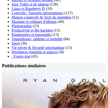
Jeux Vidéo et de plateau
(128)
Linux et Raspberry Pi
(16)
Logiciels / Tutoriels informatiques
(127)
Maison connectée & Tech du quotidien
(12)
Musique et critiques d'albums
(49)
Photographie
(23)
Productivité et life-hacking
(13)
Randonnées et topoguides
(13)
Smartphones, tablettes et mobilité
(84)
Sport
(36)
Vie privée & Sécurité informatique
(13)
Wordpress (tutoriels et astuces)
(8)
_Fourre tout
(45)
Publications similaires