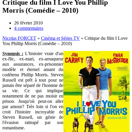
Critique du film I Love You Phillip
Morris (Comédie – 2010)
26 février 2010
4 commentaires
Nicolas FORCET
»
Cinéma et Séries TV
»
Critique du film I Love
You Phillip Morris (Comédie – 2010)
Synopsis :
L'histoire vraie d'un
ex-flic, ex-mari, ex-arnaqueur
aux assurances, ex-prisonnier
modèle et éternel amant du
codétenu Phillip Morris. Steven
Russell est prêt à tout pour ne
jamais être séparé de l'homme de
sa vie. Ce qui implique
notamment de ne pas moisir en
prison. Jusqu'où peut-on aller
par amour? Très loin si l'on en
croit l'histoire incroyable de
Steven Russell, un génie de
l'évasion rattrapé par son
romantisme.