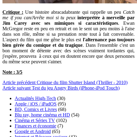
Critique :
Une histoire abracadabrante qui rappelle un peu
Catch
me if you can/Arrête moi si tu peux
interprétée à merveille par
Jim Carey avec ses mimiques si caractéristiques
. Ewan
McGregor reste en peu en retrait et on le sent un peu moins à l'aise
dans son rôle, même si sa prestation reste tout à fait convenable.
L'aspect du film qui me gêne le plus est
l'alternance pas toujours
bien gérée du comique et du tragique
. Dans l'ensemble c'est un
bon moment de détente avec des scènes vraiment tordantes qui,
j'espère, prouvera à ceux qui en doutent encore que deux personnes
du même sexe peuvent s'aimer.
Note : 3/5
Article
précédent
Critique du film Shutter Island (Thriller - 2010)
Article
suivant
Test du jeu Angry Birds (iPhone-iPod Touch)
Actualités High-Tech
(30)
Apple / iOS / iPadOS
(95)
BD, Comics et Livres
(68)
Blu ray, home cinéma et HD
(54)
Cinéma et Séries TV
(102)
Finances et économie
(7)
Google et Android
(65)
Internet et Réseaux sociaux
(42)