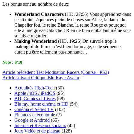
Les bonus sont au nombre de deux:
Wonderland Characters
(HD, 27:56) Vous apprendrez dans
ces 6 mini séquences plein de choses sur Alice, la danse du
Chapelier fou, le reine Blanche, la reine Rouge et pourquoi
elle a une grosse caboche ! Rien de bien emballant même si ça
se laisse regarder.
Making Wonderland
(HD, 19:26) On survole trop le
making of du film et c'est bien dommage, cette séquence
aurait pu être tellement passionnante…
Note : 8/10
Article
précédent
Test Modnation Racers (Course - PS3)
Article
suivant
Critique Blu Ray : Avatar
Actualités High-Tech
(30)
Apple / iOS / iPadOS
(95)
BD, Comics et Livres
(68)
Blu ray, home cinéma et HD
(54)
Cinéma et Séries TV
(102)
Finances et économie
(7)
Google et Android
(65)
Internet et Réseaux sociaux
(42)
Jeux Vidéo et de plateau
(128)