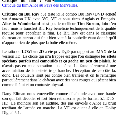
Critique du film :
voir
Critique du film Alice au Pays des Merveilles
.
Critique du Blu Ray :
Je teste ici le combo Blu Ray+DVD acheté
sur Amazon UK avec VO, VF et sous titres Anglais et Français.
Alice in Wonderland
n'est pas le meilleur
Tim Burton
, loin s'en
faut, mais le transfert Blu Ray bénéficie techniquement de la qualité
requise pour apprécier le film. Le Blu Ray est dans le classique
fourreau en carton qui finit bien vite à la poubelle étant donné qu'il
n'apporte rien de plus que la boite elle-même.
Le ratio de
1.78:1 en 2D
a été privilégié par rapport au IMAX de la
version 3D. La chose qui m'a frappée est que l'on distingue
les effets
spéciaux parfois mal camouflés et ça gache un peu du plaisir.
Je
n'avais pas eu cette sensation au cinéma. La faute sûrement à une
accentutation de la netteté trop franche. Déception de ce côté là,
donc. Les couleurs sont par contre bien traitées et on le remarque
particulièrement dans le château avec des tons rouges qui pètent bien
comme il faut et un contraste abyssal.
Dany Elfman nous émerveille comme d'habitude avec une bande
son qui fait décoller et fort bien retranscrite par le format 5.1 DTS-
HD. Le moindre son est audible, des pas envolés d'Alice au bruit
terrifiant de l'armée en marche. La VF est quant à elle en Dolby
Digital 5.1.