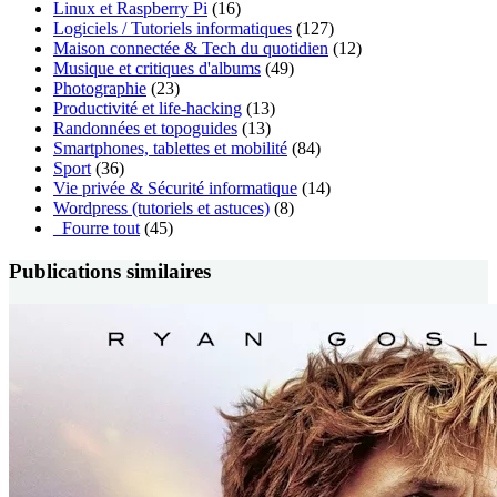
Linux et Raspberry Pi
(16)
Logiciels / Tutoriels informatiques
(127)
Maison connectée & Tech du quotidien
(12)
Musique et critiques d'albums
(49)
Photographie
(23)
Productivité et life-hacking
(13)
Randonnées et topoguides
(13)
Smartphones, tablettes et mobilité
(84)
Sport
(36)
Vie privée & Sécurité informatique
(14)
Wordpress (tutoriels et astuces)
(8)
_Fourre tout
(45)
Publications similaires