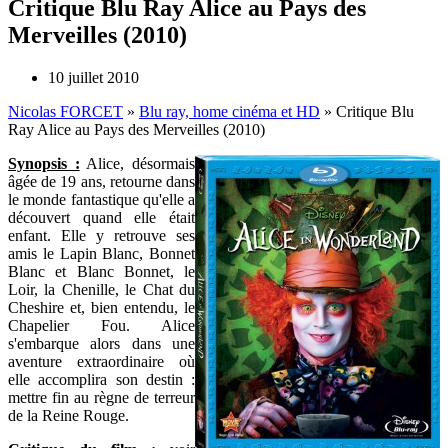
Critique Blu Ray Alice au Pays des
Merveilles (2010)
10 juillet 2010
Nicolas FORCET
»
Blu ray, home cinéma et HD
»
Critique Blu
Ray Alice au Pays des Merveilles (2010)
Synopsis :
Alice, désormais
âgée de 19 ans, retourne dans
le monde fantastique qu'elle a
découvert quand elle était
enfant. Elle y retrouve ses
amis le Lapin Blanc, Bonnet
Blanc et Blanc Bonnet, le
Loir, la Chenille, le Chat du
Cheshire et, bien entendu, le
Chapelier Fou. Alice
s'embarque alors dans une
aventure extraordinaire où
elle accomplira son destin :
mettre fin au règne de terreur
de la Reine Rouge.