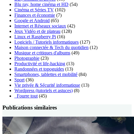
Blu ray, home cinéma et HD
(54)
Cinéma et Séries TV
(102)
Finances et économie
(7)
Google et Android
(65)
Internet et Réseaux sociaux
(42)
Jeux Vidéo et de plateau
(128)
Linux et Raspberry Pi
(16)
Logiciels / Tutoriels informatiques
(127)
Maison connectée & Tech du quotidien
(12)
Musique et critiques d'albums
(49)
Photographie
(23)
Productivité et life-hacking
(13)
Randonnées et topoguides
(13)
Smartphones, tablettes et mobilité
(84)
Sport
(36)
Vie privée & Sécurité informatique
(13)
Wordpress (tutoriels et astuces)
(8)
_Fourre tout
(45)
Publications similaires