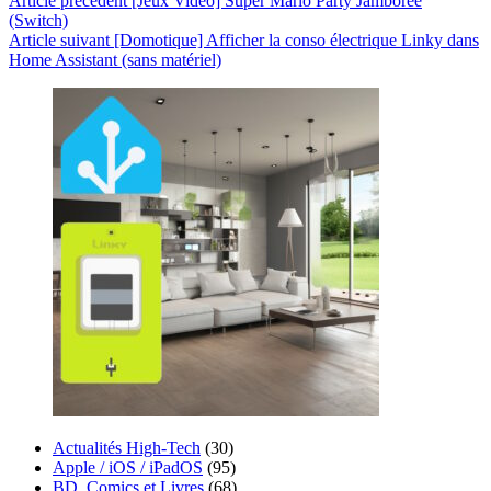
Article
précédent
[Jeux Vidéo] Super Mario Party Jamboree
(Switch)
Article
suivant
[Domotique] Afficher la conso électrique Linky dans
Home Assistant (sans matériel)
Actualités High-Tech
(30)
Apple / iOS / iPadOS
(95)
BD, Comics et Livres
(68)