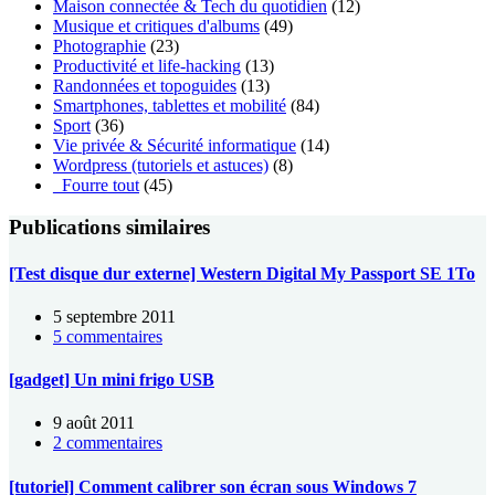
Maison connectée & Tech du quotidien
(12)
Musique et critiques d'albums
(49)
Photographie
(23)
Productivité et life-hacking
(13)
Randonnées et topoguides
(13)
Smartphones, tablettes et mobilité
(84)
Sport
(36)
Vie privée & Sécurité informatique
(14)
Wordpress (tutoriels et astuces)
(8)
_Fourre tout
(45)
Publications similaires
[Test disque dur externe] Western Digital My Passport SE 1To
5 septembre 2011
5 commentaires
[gadget] Un mini frigo USB
9 août 2011
2 commentaires
[tutoriel] Comment calibrer son écran sous Windows 7