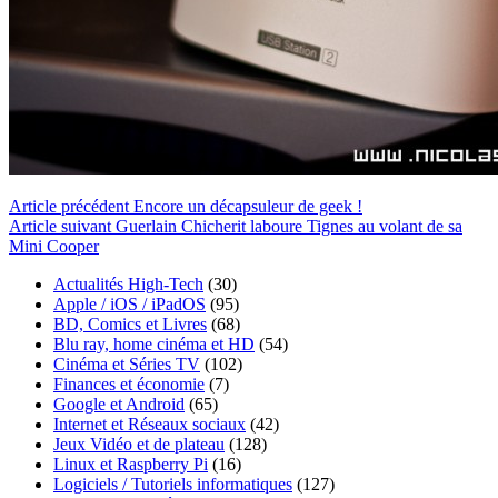
Article
précédent
Encore un décapsuleur de geek !
Article
suivant
Guerlain Chicherit laboure Tignes au volant de sa
Mini Cooper
Actualités High-Tech
(30)
Apple / iOS / iPadOS
(95)
BD, Comics et Livres
(68)
Blu ray, home cinéma et HD
(54)
Cinéma et Séries TV
(102)
Finances et économie
(7)
Google et Android
(65)
Internet et Réseaux sociaux
(42)
Jeux Vidéo et de plateau
(128)
Linux et Raspberry Pi
(16)
Logiciels / Tutoriels informatiques
(127)