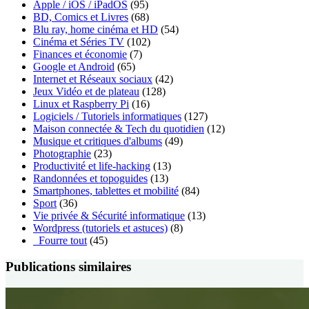
Apple / iOS / iPadOS
(95)
BD, Comics et Livres
(68)
Blu ray, home cinéma et HD
(54)
Cinéma et Séries TV
(102)
Finances et économie
(7)
Google et Android
(65)
Internet et Réseaux sociaux
(42)
Jeux Vidéo et de plateau
(128)
Linux et Raspberry Pi
(16)
Logiciels / Tutoriels informatiques
(127)
Maison connectée & Tech du quotidien
(12)
Musique et critiques d'albums
(49)
Photographie
(23)
Productivité et life-hacking
(13)
Randonnées et topoguides
(13)
Smartphones, tablettes et mobilité
(84)
Sport
(36)
Vie privée & Sécurité informatique
(13)
Wordpress (tutoriels et astuces)
(8)
_Fourre tout
(45)
Publications similaires