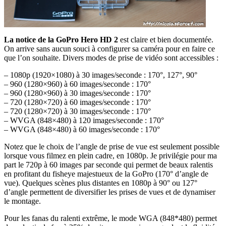
La notice de la GoPro Hero HD 2
est claire et bien documentée.
On arrive sans aucun souci à configurer sa caméra pour en faire ce
que l’on souhaite. Divers modes de prise de vidéo sont accessibles :
– 1080p (1920×1080) à 30 images/seconde : 170°, 127°, 90°
– 960 (1280×960) à 60 images/seconde : 170°
– 960 (1280×960) à 30 images/seconde : 170°
– 720 (1280×720) à 60 images/seconde : 170°
– 720 (1280×720) à 30 images/seconde : 170°
– WVGA (848×480) à 120 images/seconde : 170°
– WVGA (848×480) à 60 images/seconde : 170°
Notez que le choix de l’angle de prise de vue est seulement possible
lorsque vous filmez en plein cadre, en 1080p. Je privilégie pour ma
part le 720p à 60 images par seconde qui permet de beaux ralentis
en profitant du fisheye majestueux de la GoPro (170° d’angle de
vue). Quelques scènes plus distantes en 1080p à 90° ou 127°
d’angle permettent de diversifier les prises de vues et de dynamiser
le montage.
Pour les fanas du ralenti extrême, le mode WGA (848*480) permet