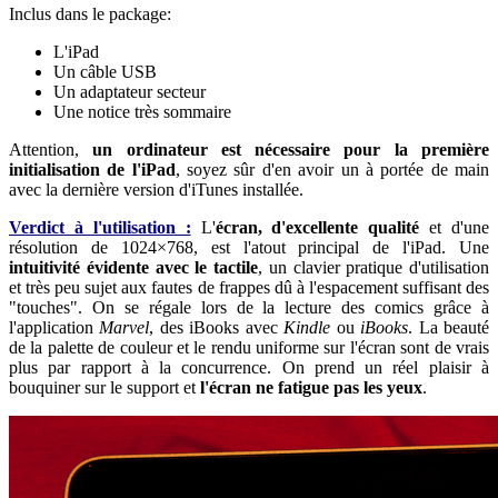
Inclus dans le package:
L'iPad
Un câble USB
Un adaptateur secteur
Une notice très sommaire
Attention,
un ordinateur est nécessaire pour la première
initialisation de l'iPad
, soyez sûr d'en avoir un à portée de main
avec la dernière version d'iTunes installée.
Verdict à l'utilisation :
L'
écran, d'excellente qualité
et d'une
résolution de 1024×768, est l'atout principal de l'iPad. Une
intuitivité évidente avec le tactile
, un clavier pratique d'utilisation
et très peu sujet aux fautes de frappes dû à l'espacement suffisant des
"touches". On se régale lors de la lecture des comics grâce à
l'application
Marvel
, des iBooks avec
Kindle
ou
iBooks
. La beauté
de la palette de couleur et le rendu uniforme sur l'écran sont de vrais
plus par rapport à la concurrence. On prend un réel plaisir à
bouquiner sur le support et
l'écran ne fatigue pas les yeux
.