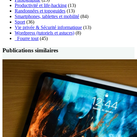
Productivité et life-hacking
(13)
Randonnées et topoguides
(13)
Smartphones, tablettes et mobilité
(84)
Sport
(36)
Vie privée & Sécurité informatique
(13)
Wordpress (tutoriels et astuces)
(8)
_Fourre tout
(45)
Publications similaires