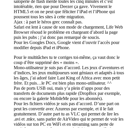
saloperie de flash merde toutes les cinq minutes et c’est
intolérable, rien que pour Deezer ça gave. Vivement le
HTML5 et on ne peut que féliciter l’iPad et l’iPhone qui
poussent tous les sites à cette migration.
Ajax : à part le héros grec connaît pas.
Safari est lent à cause de son mode de chargement, Life Web
Browser résoud le problème en chargeant d’abord la page
puis les pubs ; j’ai donc pas remarqué de soucis.
Pour les Googles Docs, Google vient d’ouvrir l’accès pour
modifier depuis iPad et iPhone.
Pour le multitâches tu te corriges toi-même, ça vaut donc le
coup d’être supprimé des « moins ».
Mono-utilisateur je suis pas d’accord. Les jeux d’aventures et
d’indices, les jeux multijoueurs sont géniaux et adaptés à tous
les âges, j’ai adoré faire Last King of Africa avec mon petit
frère. Et puis…le PC est bien plus mono-utilisateur. ^^
Pas de ports USB oui, mais y’a plein d’apps pour des
transferts de documents plus rapide (DropBox par exemple,
ou encore la galerie MobileMe pour les abonnés).
Pour les fichiers vidéos je suis pas d’accord. D’une part on
peut les convertir avec Azureus par exemple, et il le fait
gratuitement. D’autre part tu as VLC qui permet de lire les
.avi et .mkv, sans parler de AirVideo qui te permet de voir les
vidéos sur ton PC en WiFi et en streaming sans perte de