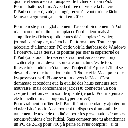
qualité et sans avoir à transposer le fichier sur ton iPad.
Pour la batterie, hum. Avec la durée du vie de la batterie
l’iPad sera cassé, volé, changé, recyclé avant qu’elle lâche.
Mauvais argument ça, surtout en 2010.
Pour le reste je suis globalement d’accord. Seulement l’iPad
n’a aucune prétention à remplacer l’ordinateur mais à
simplifier tes tâches quotidiennes déjà simples : Twitter,
journal, surf rapide, recherche d’informations. Tout ce qui
nécessite d’allumer son PC et de voir la daubasse de Windows
à l’oeuvre. Et là-dessus tu pourras pas nier la supériorité de
l’iPad (ou alors tu le descends vraiment sans conviction),
Twitter et journal devant son café au matin c’est le top.
Il reste très limité et c’était aussi l’objectif d’Apple. L’iPad se
devait d’être une transition entre l’iPhone et le Mac, pour que
les possesseurs d’iPhone se tourne vers le Mac. C’est
dommage cependant que la qualité des hauts parleurs soit
mauvaise, mais concernant le jack si tu connectes un bon
casque tu retrouves un son de qualité (le jack iPod n’a jamais
été le meilleur mais toujours hyper correct).
Pour vraiment profiter de l’iPad, il faut cependant y ajouter un
clavier BlueTooth. A ce moment tu disposes d’un outil de
traitement de texte de qualité et pour les présentations/comptes
rendus/réunions c’est l’idéal. Sans compter que tu abandonnes
un PC de 2/3kg pour 700g à peine (clavier compris) ; si tu