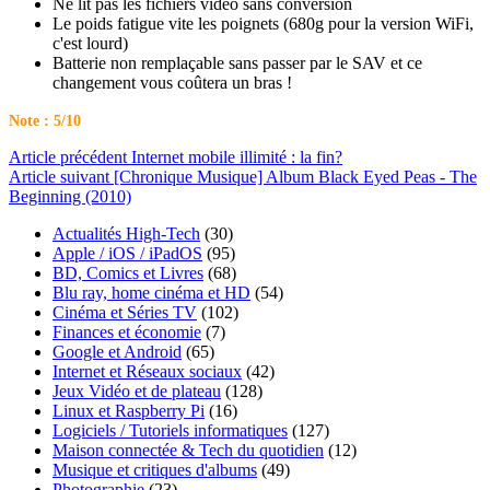
Ne lit pas les fichiers vidéo sans conversion
Le poids fatigue vite les poignets (680g pour la version WiFi,
c'est lourd)
Batterie non remplaçable sans passer par le SAV et ce
changement vous coûtera un bras !
Note : 5/10
Article
précédent
Internet mobile illimité : la fin?
Article
suivant
[Chronique Musique] Album Black Eyed Peas - The
Beginning (2010)
Actualités High-Tech
(30)
Apple / iOS / iPadOS
(95)
BD, Comics et Livres
(68)
Blu ray, home cinéma et HD
(54)
Cinéma et Séries TV
(102)
Finances et économie
(7)
Google et Android
(65)
Internet et Réseaux sociaux
(42)
Jeux Vidéo et de plateau
(128)
Linux et Raspberry Pi
(16)
Logiciels / Tutoriels informatiques
(127)
Maison connectée & Tech du quotidien
(12)
Musique et critiques d'albums
(49)
Photographie
(23)