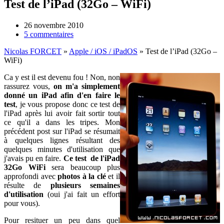
Test de l’iPad (32Go – WiFi)
26 novembre 2010
5 commentaires
Nicolas FORCET
»
Apple / iOS / iPadOS
»
Test de l’iPad (32Go –
WiFi)
Ca y est il est devenu fou ! Non, non
rassurez vous,
on m'a simplement
donné un iPad afin d'en faire le
test
, je vous propose donc ce test de
l'iPad après lui avoir fait sortir tout
ce qu'il a dans les tripes.
Mon
précédent post sur l'iPad
se résumait
à quelques lignes résultant des
quelques minutes d'utilisation que
j'avais pu en faire.
Ce test de l'iPad
32Go WiFi
sera beaucoup plus
approfondi avec
photos à la clé
et il
résulte de
plusieurs semaines
d'utilisation
(oui j'ai fait un effort
pour vous).
Pour resituer un peu dans quel