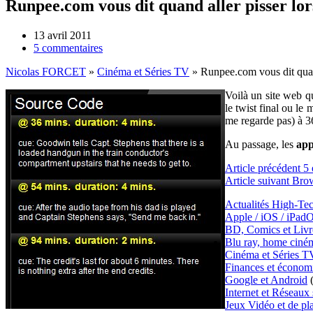
Runpee.com vous dit quand aller pisser lor
13 avril 2011
5 commentaires
Nicolas FORCET
»
Cinéma et Séries TV
»
Runpee.com vous dit quand
Voilà un site web qu
le twist final ou l
me regarde pas) à 3
Au passage, les
app
Article
précédent
5 
Article
suivant
Brow
Actualités High-Te
Apple / iOS / iPad
BD, Comics et Livr
Blu ray, home ciné
Cinéma et Séries T
Finances et économ
Google et Android
(
Internet et Réseaux
Jeux Vidéo et de pl