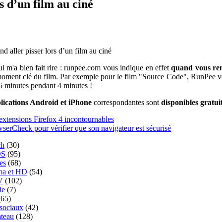
s d’un film au ciné
 aller pisser lors d’un film au ciné
i m'a bien fait rire : runpee.com vous indique en effet
quand vous ren
e moment clé du film. Par exemple pour le film "Source Code", RunPee vo
6 minutes pendant 4 minutes !
lications Android et iPhone
correspondantes sont
disponibles gratu
extensions Firefox 4 incontournables
serCheck pour vérifier que son navigateur est sécurisé
ch
(30)
OS
(95)
es
(68)
ma et HD
(54)
V
(102)
ie
(7)
65)
 sociaux
(42)
ateau
(128)