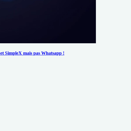
on et SimpleX mais pas Whatsapp !