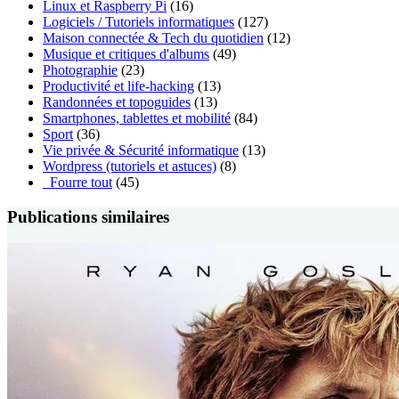
Linux et Raspberry Pi
(16)
Logiciels / Tutoriels informatiques
(127)
Maison connectée & Tech du quotidien
(12)
Musique et critiques d'albums
(49)
Photographie
(23)
Productivité et life-hacking
(13)
Randonnées et topoguides
(13)
Smartphones, tablettes et mobilité
(84)
Sport
(36)
Vie privée & Sécurité informatique
(13)
Wordpress (tutoriels et astuces)
(8)
_Fourre tout
(45)
Publications similaires