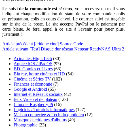
Le suivi de la commande est sérieux
, vous recevrez un mail vous
indiquant chaque modification du statut de votre commande : colis
en préparation, colis en cours d'envoi. Le courrier suivi est traçable
sur le site de la poste. Le site accepte PayPal ou le paiement par
carte bleue. Je ferai appel à ce site à l'avenir pour jouer plus,
justement !
Article
précédent
[critique cine] Source Code
Article
suivant
[Test] Disque dur réseau Netgear ReadyNAS Ultra 2
Actualités High-Tech
(30)
Apple / iOS / iPadOS
(95)
BD, Comics et Livres
(68)
Blu ray, home cinéma et HD
(54)
Cinéma et Séries TV
(102)
Finances et économie
(7)
Google et Android
(65)
Internet et Réseaux sociaux
(42)
Jeux Vidéo et de plateau
(128)
Linux et Raspberry Pi
(16)
Logiciels / Tutoriels informatiques
(127)
Maison connectée & Tech du quotidien
(12)
Musique et critiques d'albums
(49)
Photographie
(23)