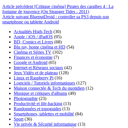
Article
précédent
[Critique cinéma] Pirates des caraïbes 4 : La
fontaine de jouvence (On Stranger Tides - 2011)
Article
suivant
BlueputDroid : controller sa PS3 depuis son
smartphone ou tablette Android
Actualités High-Tech
(30)
Apple / iOS / iPadOS
(95)
BD, Comics et Livres
(68)
Blu ray, home cinéma et HD
(54)
Cinéma et Séries TV
(102)
Finances et économie
(7)
Google et Android
(65)
Internet et Réseaux sociaux
(42)
Jeux Vidéo et de plateau
(128)
Linux et Raspberry Pi
(16)
Logiciels / Tutoriels informatiques
(127)
Maison connectée & Tech du quotidien
(12)
Musique et critiques d'albums
(49)
Photographie
(23)
Productivité et life-hacking
(13)
Randonnées et topoguides
(13)
Smartphones, tablettes et mobilité
(84)
Sport
(36)
Vie privée & Sécurité informatique
(13)