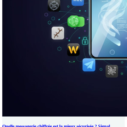
Quelle messagerie chiffrée est la mieux sécurisée ? Signal,