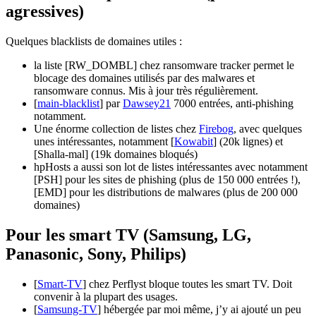
agressives)
Quelques blacklists de domaines utiles :
la liste [RW_DOMBL] chez ransomware tracker permet le
blocage des domaines utilisés par des malwares et
ransomware connus. Mis à jour très régulièrement.
[
main-blacklist
] par
Dawsey21
7000 entrées, anti-phishing
notamment.
Une énorme collection de listes chez
Firebog
, avec quelques
unes intéressantes, notamment [
Kowabit
] (20k lignes) et
[
Shalla-mal
] (19k domaines bloqués)
hpHosts a aussi son lot de listes intéressantes avec notamment
[PSH] pour les sites de phishing (plus de 150 000 entrées !),
[EMD] pour les distributions de malwares (plus de 200 000
domaines)
Pour les smart TV (Samsung, LG,
Panasonic, Sony, Philips)
[
Smart-TV
] chez Perflyst bloque toutes les smart TV. Doit
convenir à la plupart des usages.
[
Samsung-TV
] hébergée par moi même, j’y ai ajouté un peu