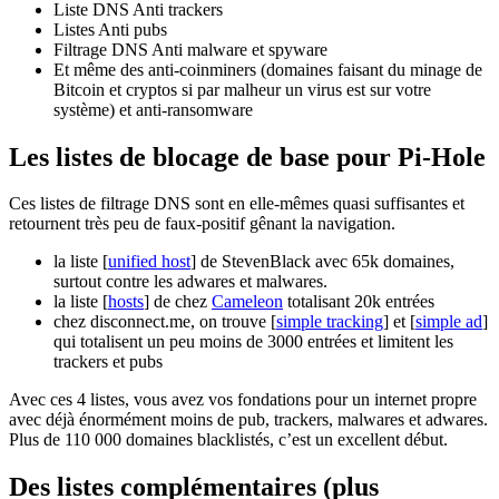
Liste DNS Anti trackers
Listes Anti pubs
Filtrage DNS Anti malware et spyware
Et même des anti-coinminers (domaines faisant du minage de
Bitcoin et cryptos si par malheur un virus est sur votre
système) et anti-ransomware
Les listes de blocage de base pour Pi-Hole
Ces listes de filtrage DNS sont en elle-mêmes quasi suffisantes et
retournent très peu de faux-positif gênant la navigation.
la liste [
unified host
] de StevenBlack avec 65k domaines,
surtout contre les adwares et malwares.
la liste [
hosts
] de chez
Cameleon
totalisant 20k entrées
chez disconnect.me, on trouve [
simple tracking
] et [
simple ad
]
qui totalisent un peu moins de 3000 entrées et limitent les
trackers et pubs
Avec ces 4 listes, vous avez vos fondations pour un internet propre
avec déjà énormément moins de pub, trackers, malwares et adwares.
Plus de 110 000 domaines blacklistés, c’est un excellent début.
Des listes complémentaires (plus