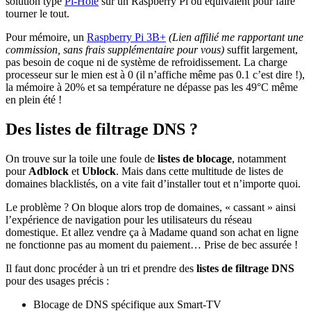
solution type
Pi-Hole
sur un Raspberry Pi ou équivalent pour faire
tourner le tout.
Pour mémoire, un
Raspberry Pi 3B+
(Lien affilié me rapportant une
commission, sans frais supplémentaire pour vous)
suffit largement,
pas besoin de coque ni de système de refroidissement. La charge
processeur sur le mien est à 0 (il n’affiche même pas 0.1 c’est dire !),
la mémoire à 20% et sa température ne dépasse pas les 49°C même
en plein été !
Des listes de filtrage DNS ?
On trouve sur la toile une foule de
listes de blocage
, notamment
pour
Adblock
et
Ublock
. Mais dans cette multitude de listes de
domaines blacklistés, on a vite fait d’installer tout et n’importe quoi.
Le problème ? On bloque alors trop de domaines, « cassant » ainsi
l’expérience de navigation pour les utilisateurs du réseau
domestique. Et allez vendre ça à Madame quand son achat en ligne
ne fonctionne pas au moment du paiement… Prise de bec assurée !
Il faut donc procéder à un tri et prendre des
listes de filtrage DNS
pour des usages précis :
Blocage de DNS spécifique aux Smart-TV