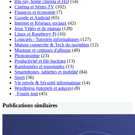
Blu ray, home cinéma et HD
(54)
Cinéma et Séries TV
(102)
Finances et économie
(7)
Google et Android
(65)
Internet et Réseaux sociaux
(42)
Jeux Vidéo et de plateau
(128)
Linux et Raspberry Pi
(16)
Logiciels / Tutoriels informatiques
(127)
Maison connectée & Tech du quotidien
(12)
Musique et critiques d'albums
(49)
Photographie
(23)
Productivité et life-hacking
(13)
Randonnées et topoguides
(13)
Smartphones, tablettes et mobilité
(84)
Sport
(36)
Vie privée & Sécurité informatique
(14)
Wordpress (tutoriels et astuces)
(8)
_Fourre tout
(45)
Publications similaires