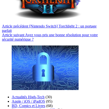
Article
précédent
[Nintendo Switch] Torchlight 2 : un portage
parfait
Article
suivant
Avez vous pris une bonne résolution pour votre
sécurité numérique ?
Actualités High-Tech
(30)
Apple / iOS / iPadOS
(95)
BD, Comics et Livres
(68)