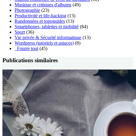
Musique et critiques d'albums
(49)
Photographie
(23)
Productivité et life-hacking
(13)
Randonnées et topoguides
(13)
Smartphones, tablettes et mobilité
(84)
Sport
(36)
Vie privée & Sécurité informatique
(13)
Wordpress (tutoriels et astuces)
(8)
_Fourre tout
(45)
Publications similaires