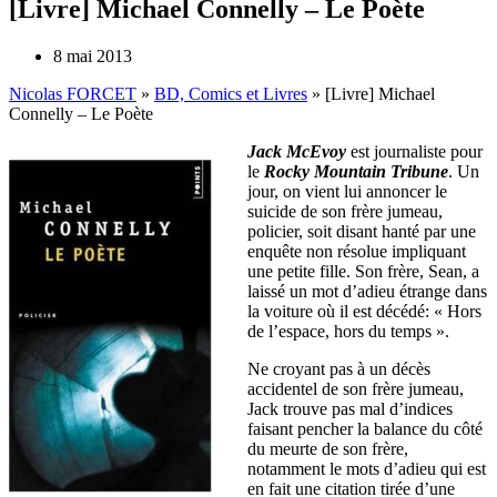
[Livre] Michael Connelly – Le Poète
8 mai 2013
Nicolas FORCET
»
BD, Comics et Livres
»
[Livre] Michael
Connelly – Le Poète
Jack McEvoy
est journaliste pour
le
Rocky Mountain Tribune
. Un
jour, on vient lui annoncer le
suicide de son frère jumeau,
policier, soit disant hanté par une
enquête non résolue impliquant
une petite fille. Son frère, Sean, a
laissé un mot d’adieu étrange dans
la voiture où il est décédé: « Hors
de l’espace, hors du temps ».
Ne croyant pas à un décès
accidentel de son frère jumeau,
Jack trouve pas mal d’indices
faisant pencher la balance du côté
du meurte de son frère,
notamment le mots d’adieu qui est
en fait une citation tirée d’une