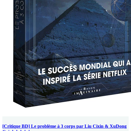
[Critique BD] Le problème à 3 corps par Liu Cixin & XuDong