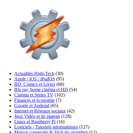
Actualités High-Tech
(30)
Apple / iOS / iPadOS
(95)
BD, Comics et Livres
(68)
Blu ray, home cinéma et HD
(54)
Cinéma et Séries TV
(102)
Finances et économie
(7)
Google et Android
(65)
Internet et Réseaux sociaux
(42)
Jeux Vidéo et de plateau
(128)
Linux et Raspberry Pi
(16)
Logiciels / Tutoriels informatiques
(127)
Maison connectée & Tech du quotidien
(12)