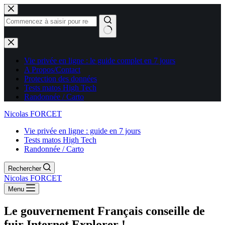
Aucun
résultat
Vie privée en ligne : le guide complet en 7 jours
A Propos/Contact
Protection des données
Tests matos High Tech
Randonnée / Carto
Nicolas FORCET
Vie privée en ligne : guide en 7 jours
Tests matos High Tech
Randonnée / Carto
Rechercher
Nicolas FORCET
Menu
Le gouvernement Français conseille de
fuir Internet Explorer !