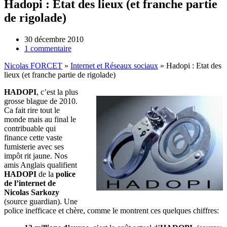
Hadopi : Etat des lieux (et franche partie
de rigolade)
30 décembre 2010
1 commentaire
Nicolas FORCET
»
Internet et Réseaux sociaux
»
Hadopi : Etat des
lieux (et franche partie de rigolade)
HADOPI
, c’est la plus
grosse blague de 2010.
Ca fait rire tout le
monde mais au final le
contribuable qui
finance cette vaste
fumisterie avec ses
impôt rit jaune. Nos
amis Anglais qualifient
HADOPI
de la
police
de l’internet de
Nicolas Sarkozy
(source guardian). Une
police inefficace et chère, comme le montrent ces quelques chiffres: