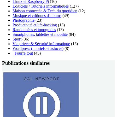
Linux et Raspberry Pi
(16)
Logiciels / Tutoriels informatiques
(127)
Maison connectée & Tech du quotidien
(12)
Musique et critiques d'albums
(49)
Photographie
(23)
Productivité et life-hacking
(13)
Randonnées et topoguides
(13)
Smartphones, tablettes et mobilité
(84)
Sport
(36)
Vie privée & Sécurité informatique
(13)
Wordpress (tutoriels et astuces)
(8)
_Fourre tout
(45)
Publications similaires