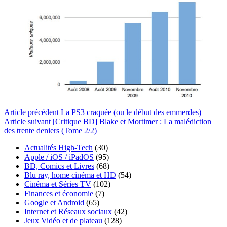
Article
précédent
La PS3 craquée (ou le début des emmerdes)
Article
suivant
[Critique BD] Blake et Mortimer : La malédiction
des trente deniers (Tome 2/2)
Actualités High-Tech
(30)
Apple / iOS / iPadOS
(95)
BD, Comics et Livres
(68)
Blu ray, home cinéma et HD
(54)
Cinéma et Séries TV
(102)
Finances et économie
(7)
Google et Android
(65)
Internet et Réseaux sociaux
(42)
Jeux Vidéo et de plateau
(128)