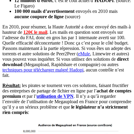
12 millions d’euros
, c’est le coût actuel d’
HADOPI
. (source:
Le Figaro)
100 000 mails d’avertissement
envoyés en 2010 mais
aucune coupure de ligne
(source)
En 2010, pour résumer, la Haute Autorité a donc envoyé des mails à
hauteur de
120€ le mail
. Les mails en question sont envoyés sur
l’adresse du FAI, donc en gros lus par 1 internaute averti sur 100.
Quelle efficacité déconcertante ! Donc ça c’est pour le côté budget.
Passons maintenant à la partie répression. Si vous êtes un adepte des
torrents et autre solutions de Peer2Peer (
eMule
, Limewire et autres)
vous pouvez vous inquiéter. Si vous utilisez des solutions de
direct
download
(Megaupload, Rapidshare et compagnie) ou autres
techniques pour télécharger malgré Hadopi
, aucun contrôle n’est
fait.
Résultat:
les pirates se tournent vers ces solutions, faisant fructifier
des entreprises de partage de fichier en ligne par l’
achat de comptes
premium
et par l’
utilisation de VPN
. Il n’y a qu’à regarder
l’envolée de l’utilisation de Megaupload en France pour comprendre
qu’il y a un sérieux problème et que
le législateur n’a strictement
rien compris
: