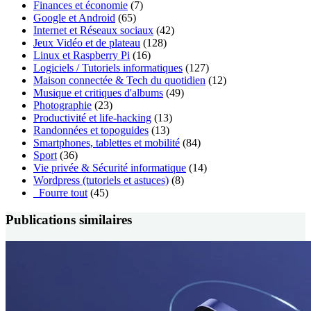
Finances et économie
(7)
Google et Android
(65)
Internet et Réseaux sociaux
(42)
Jeux Vidéo et de plateau
(128)
Linux et Raspberry Pi
(16)
Logiciels / Tutoriels informatiques
(127)
Maison connectée & Tech du quotidien
(12)
Musique et critiques d'albums
(49)
Photographie
(23)
Productivité et life-hacking
(13)
Randonnées et topoguides
(13)
Smartphones, tablettes et mobilité
(84)
Sport
(36)
Vie privée & Sécurité informatique
(14)
Wordpress (tutoriels et astuces)
(8)
_Fourre tout
(45)
Publications similaires