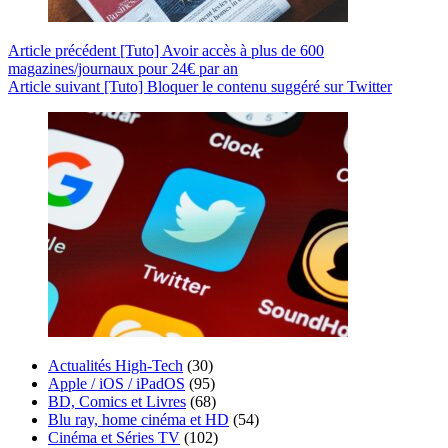
Article
précédent
[Tuto] Avoir accès à plus de 600
magazines/journaux pour 24€ par an
Article
suivant
[Tuto] Bloquer le contenu suggéré sur Twitter
Actualités High-Tech
(30)
Apple / iOS / iPadOS
(95)
BD, Comics et Livres
(68)
Blu ray, home cinéma et HD
(54)
Cinéma et Séries TV
(102)