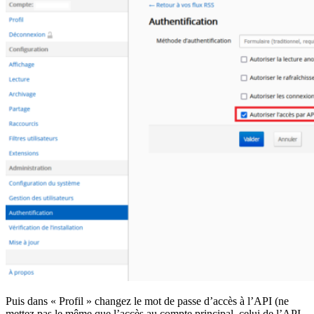
Puis dans « Profil » changez le mot de passe d’accès à l’API (ne
mettez pas le même que l’accès au compte principal, celui de l’API