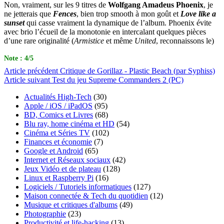
Non, vraiment, sur les 9 titres de
Wolfgang Amadeus Phoenix
, je
ne jetterais que
Fences
, bien trop smooth à mon goût et
Love like a
sunset
qui casse vraiment la dynamique de l’album. Phoenix évite
avec brio l’écueil de la monotonie en intercalant quelques pièces
d’une rare originalité (
Armistice
et même
United
, reconnaissons le)
Note : 4/5
Article
précédent
Critique de Gorillaz - Plastic Beach (par Syphiss)
Article
suivant
Test du jeu Supreme Commanders 2 (PC)
Actualités High-Tech
(30)
Apple / iOS / iPadOS
(95)
BD, Comics et Livres
(68)
Blu ray, home cinéma et HD
(54)
Cinéma et Séries TV
(102)
Finances et économie
(7)
Google et Android
(65)
Internet et Réseaux sociaux
(42)
Jeux Vidéo et de plateau
(128)
Linux et Raspberry Pi
(16)
Logiciels / Tutoriels informatiques
(127)
Maison connectée & Tech du quotidien
(12)
Musique et critiques d'albums
(49)
Photographie
(23)
Productivité et life-hacking
(13)