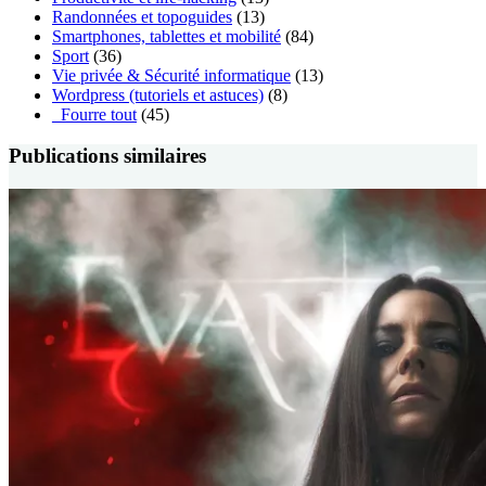
Randonnées et topoguides
(13)
Smartphones, tablettes et mobilité
(84)
Sport
(36)
Vie privée & Sécurité informatique
(13)
Wordpress (tutoriels et astuces)
(8)
_Fourre tout
(45)
Publications similaires