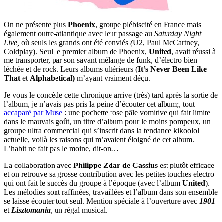
On ne présente plus
Phoenix
, groupe plébiscité en France mais
également outre-atlantique avec leur passage au
Saturday Night
Live,
où seuls les grands ont été conviés
(
U2, Paul McCartney,
Coldplay). Seul le premier album de Phoenix,
United
, avait réussi à
me transporter, par son savant mélange de funk, d’électro bien
léchée et de rock. Leurs albums ultérieurs (
It’s Never Been Like
That
et
Alphabetical)
m’ayant vraiment déçu.
Je vous le concède cette chronique arrive (très) tard après la sortie de
l’album, je n’avais pas pris la peine d’écouter cet album;, tout
accaparé par Muse
: une pochette rose pâle vomitive qui fait limite
dans le mauvais goût, un titre d’album pour le moins pompeux, un
groupe ultra commercial qui s’inscrit dans la tendance kikoolol
actuelle, voilà les raisons qui m’avaient éloigné de cet album.
L’habit ne fait pas le moine, dit-on…
La collaboration avec
Philippe Zdar de Cassius
est plutôt efficace
et on retrouve sa grosse contribution avec les petites touches electro
qui ont fait le succès du groupe à l’époque (avec l’album
United
).
Les mélodies sont raffinées, travaillées et l’album dans son ensemble
se laisse écouter tout seul. Mention spéciale à l’ouverture avec
1901
et
Lisztomania
, un régal musical.