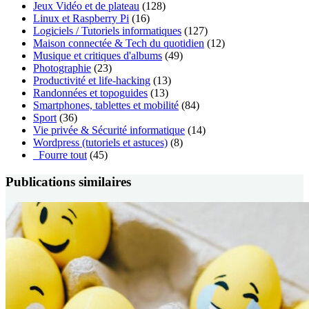
Jeux Vidéo et de plateau
(128)
Linux et Raspberry Pi
(16)
Logiciels / Tutoriels informatiques
(127)
Maison connectée & Tech du quotidien
(12)
Musique et critiques d'albums
(49)
Photographie
(23)
Productivité et life-hacking
(13)
Randonnées et topoguides
(13)
Smartphones, tablettes et mobilité
(84)
Sport
(36)
Vie privée & Sécurité informatique
(14)
Wordpress (tutoriels et astuces)
(8)
_Fourre tout
(45)
Publications similaires