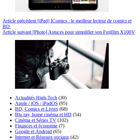
Article
précédent
[iPad] IComics : le meilleur lecteur de comics et
BD
Article
suivant
[Photo] Astuces pour simplifier son Fujifilm X100V
Actualités High-Tech
(30)
Apple / iOS / iPadOS
(95)
BD, Comics et Livres
(68)
Blu ray, home cinéma et HD
(54)
Cinéma et Séries TV
(102)
Finances et économie
(7)
Google et Android
(65)
Internet et Réseaux sociaux
(42)