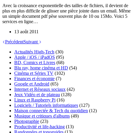
Avec la croissance exponentielle des tailles de fichiers, il devient de
plus en plus difficile de glisser une pièce jointe dans un email. Même
un simple document pdf pèse souvent plus de 10 ou 15Mo. Voici 5
services en ligne…
13 août 2011
Précédent
Suivant
Actualités High-Tech
(30)
Apple / iOS / iPadOS
(95)
BD, Comics et Livres
(68)
Blu ray, home cinéma et HD
(54)
Cinéma et Séries TV
(102)
Finances et économie
(7)
Google et Android
(65)
Internet et Réseaux sociaux
(42)
Jeux Vidéo et de plateau
(128)
Linux et Raspberry Pi
(16)
Logiciels / Tutoriels informatiques
(127)
Maison connectée & Tech du quotidien
(12)
Musique et critiques d'albums
(49)
Photographie
(23)
Productivité et life-hacking
(13)
Randonnées et topoguides
(13)